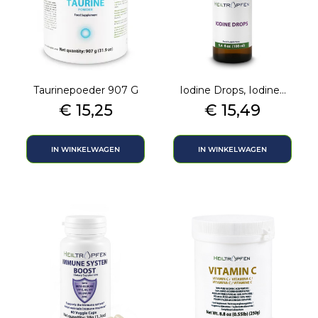
Taurinepoeder 907 G
Iodine Drops, Iodine...
Prijs
Prijs
€ 15,25
€ 15,49
IN WINKELWAGEN
IN WINKELWAGEN