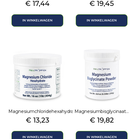
Prijs
Prijs
€ 17,44
€ 19,45
IN WINKELWAGEN
IN WINKELWAGEN
Magnesiumchloridehexahydraa...
Magnesiumbisglycinaat...
Prijs
Prijs
€ 13,23
€ 19,82
IN WINKELWAGEN
IN WINKELWAGEN