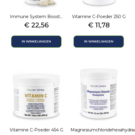
Immune System Boost...
Vitamine C-Poeder 250 G
Prijs
Prijs
€ 22,56
€ 11,78
IN WINKELWAGEN
IN WINKELWAGEN
Vitamine C-Poeder 454 G
Magnesiumchloridehexahydraa.