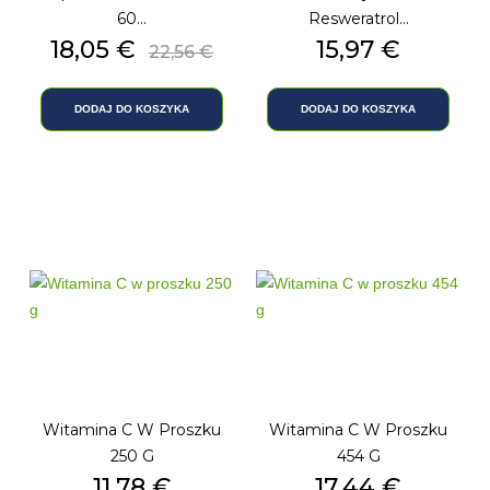
60...
Resweratrol...
Cena
18,05 €
Cena
Cena
15,97 €
22,56 €
podstawowa
DODAJ DO KOSZYKA
DODAJ DO KOSZYKA
Witamina C W Proszku
Witamina C W Proszku
250 G
454 G
Cena
11,78 €
Cena
17,44 €