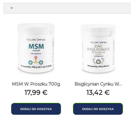
keyboard_arrow_down
MSM W Proszku 700g
Bisglicynian Cynku W...
Cena
17,99 €
Cena
13,42 €
DODAJ DO KOSZYKA
DODAJ DO KOSZYKA