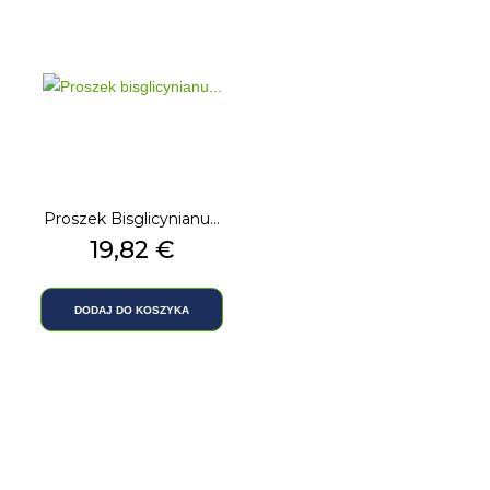
Proszek Bisglicynianu...
Cena
19,82 €
DODAJ DO KOSZYKA