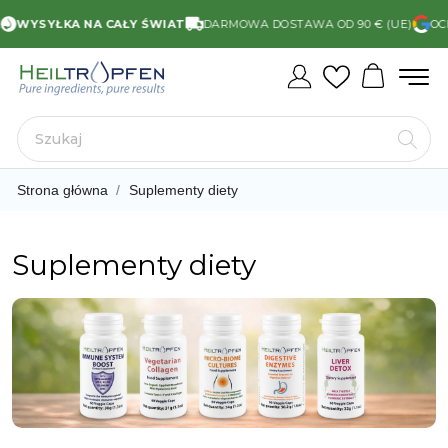
WYSYŁKA NA CAŁY ŚWIAT
DARMOWA DOSTAWA OD 90 € (UE)
OCEN
Strona główna
Suplementy diety
Suplementy diety