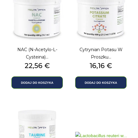
NAC (N-Acetylo-L-
Cytrynian Potasu W
Cysteina)...
Proszku...
Cena
22,56 €
Cena
16,16 €
DODAJ DO KOSZYKA
DODAJ DO KOSZYKA