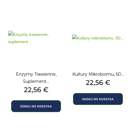
Enzymy Trawienne,
Kultury Mikrobiomu, 60...
Suplement...
Cena
22,56 €
Cena
22,56 €
DODAJ DO KOSZYKA
DODAJ DO KOSZYKA