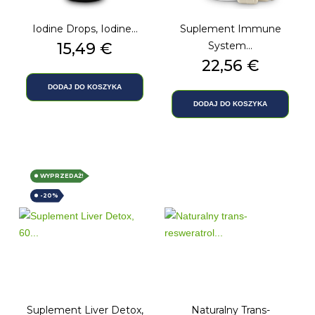
Iodine Drops, Iodine...
Suplement Immune
Cena
15,49 €
System...
Cena
22,56 €
DODAJ DO KOSZYKA
DODAJ DO KOSZYKA
WYPRZEDAŻ!
-20%
Suplement Liver Detox,
Naturalny Trans-