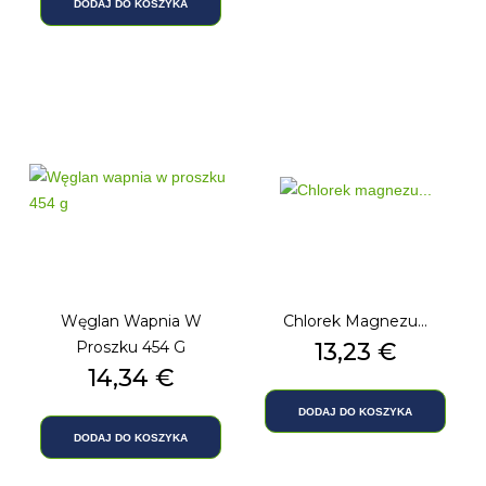
DODAJ DO KOSZYKA
Węglan Wapnia W
Chlorek Magnezu...
Proszku 454 G
Cena
13,23 €
Cena
14,34 €
DODAJ DO KOSZYKA
DODAJ DO KOSZYKA