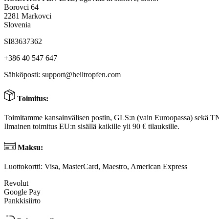
Borovci 64
2281 Markovci
Slovenia
SI83637362
+386 40 547 647
Sähköposti:
support@heiltropfen.com
Toimitus:
Toimitamme kansainvälisen postin, GLS:n (vain Euroopassa) sekä T
Ilmainen toimitus EU:n sisällä kaikille yli 90 € tilauksille.
Maksu:
Luottokortti: Visa, MasterCard, Maestro, American Express
Revolut
Google Pay
Pankkisiirto