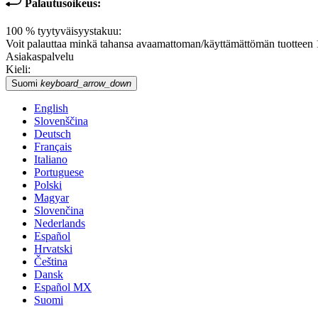
Palautusoikeus:
100 % tyytyväisyystakuu:
Voit palauttaa minkä tahansa avaamattoman/käyttämättömän tuotteen 15 
Asiakaspalvelu
Kieli:
Suomi
keyboard_arrow_down
English
Slovenščina
Deutsch
Français
Italiano
Portuguese
Polski
Magyar
Slovenčina
Nederlands
Español
Hrvatski
Čeština
Dansk
Español MX
Suomi