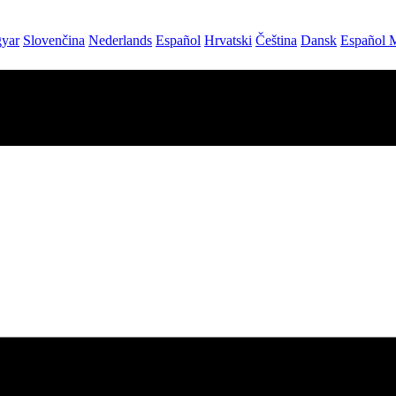
yar
Slovenčina
Nederlands
Español
Hrvatski
Čeština
Dansk
Español