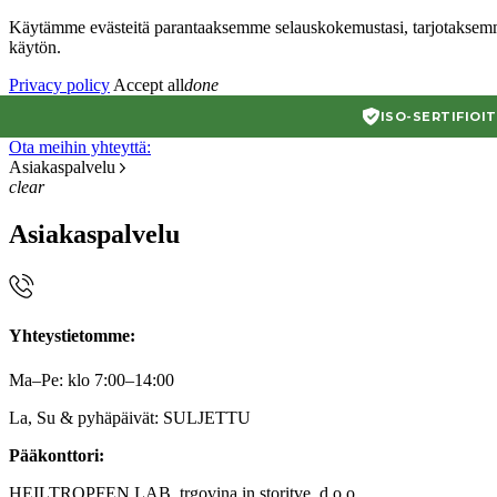
Käytämme evästeitä parantaaksemme selauskokemustasi, tarjotaksemm
käytön.
Privacy policy
Accept all
done
ISO-SERTIFIOI
Ota meihin yhteyttä:
Asiakaspalvelu
clear
Asiakaspalvelu
Yhteystietomme:
Ma–Pe: klo 7:00–14:00
La, Su & pyhäpäivät: SULJETTU
Pääkonttori:
HEILTROPFEN LAB, trgovina in storitve, d.o.o.