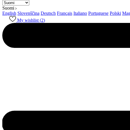
Suomi
English
Slovenščina
Deutsch
Français
Italiano
Portuguese
Polski
Mag
My wishlist (
2
)