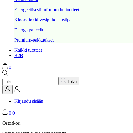
Energeettisesti informoidut tuotteet
Klooridioxidivesipuhdistustipat
Energiapaneelit
Premium-pakkaukset
Kaikki tuotteet
B2B
0
Haku
Kirjaudu sisään
0
0
Ostoskori