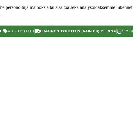
e personoituja mainoksia tai sisältöä sekä analysoidaksemme liikenn
TU
ALE-TUOTTEET
ILMAINEN TOIMITUS (VAIN EU) YLI 90 €
GOOGL