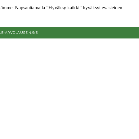
ettämme. Napsauttamalla ”Hyväksy kaikki” hyväksyt evästeiden
E-ARVOLAUSE 4.9/5