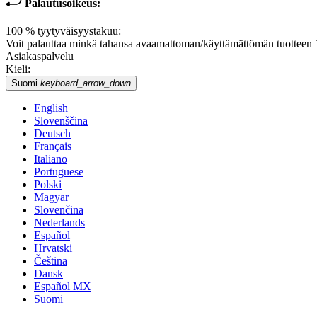
Palautusoikeus:
100 % tyytyväisyystakuu:
Voit palauttaa minkä tahansa avaamattoman/käyttämättömän tuotteen 15 
Asiakaspalvelu
Kieli:
Suomi
keyboard_arrow_down
English
Slovenščina
Deutsch
Français
Italiano
Portuguese
Polski
Magyar
Slovenčina
Nederlands
Español
Hrvatski
Čeština
Dansk
Español MX
Suomi