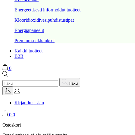
Energeettisesti informoidut tuotteet
Klooridioxidivesipuhdistustipat
Energiapaneelit
Premium-pakkaukset
Kaikki tuotteet
B2B
0
Haku
Kirjaudu sisään
0
0
Ostoskori