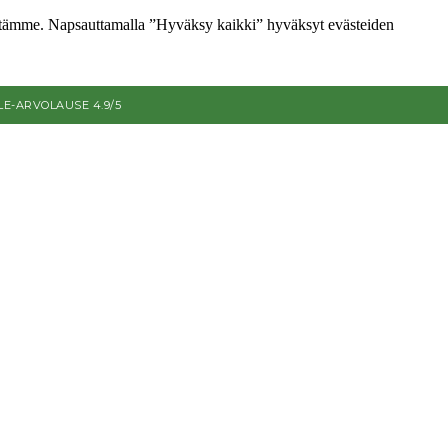
ettämme. Napsauttamalla ”Hyväksy kaikki” hyväksyt evästeiden
E-ARVOLAUSE 4.9/5