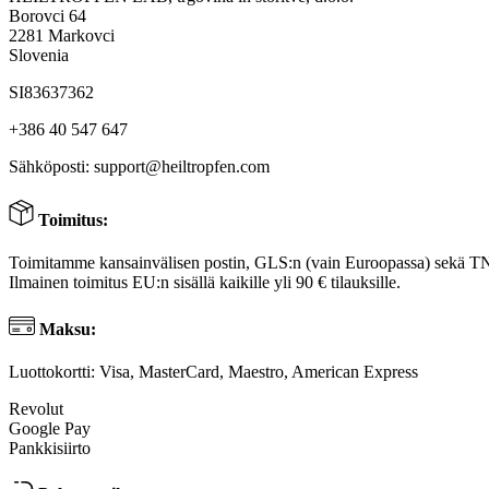
Borovci 64
2281 Markovci
Slovenia
SI83637362
+386 40 547 647
Sähköposti:
support@heiltropfen.com
Toimitus:
Toimitamme kansainvälisen postin, GLS:n (vain Euroopassa) sekä T
Ilmainen toimitus EU:n sisällä kaikille yli 90 € tilauksille.
Maksu:
Luottokortti: Visa, MasterCard, Maestro, American Express
Revolut
Google Pay
Pankkisiirto