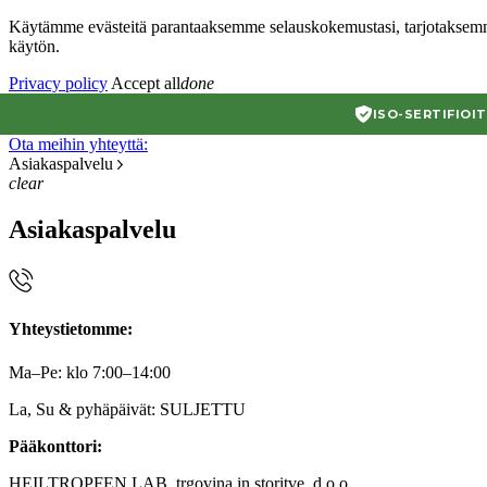
Käytämme evästeitä parantaaksemme selauskokemustasi, tarjotaksemm
käytön.
Privacy policy
Accept all
done
ISO-SERTIFIOI
Ota meihin yhteyttä:
Asiakaspalvelu
clear
Asiakaspalvelu
Yhteystietomme:
Ma–Pe: klo 7:00–14:00
La, Su & pyhäpäivät: SULJETTU
Pääkonttori:
HEILTROPFEN LAB, trgovina in storitve, d.o.o.