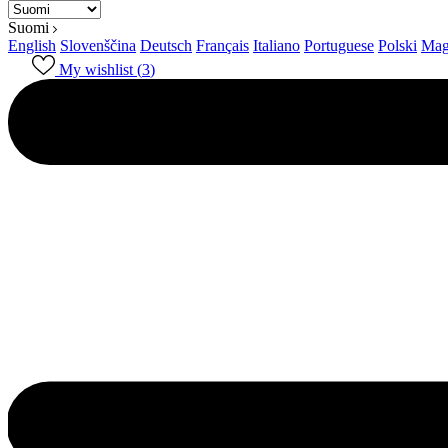
Suomi
English
Slovenščina
Deutsch
Français
Italiano
Portuguese
Polski
Mag
My wishlist (
3
)