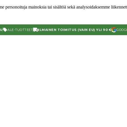
e personoituja mainoksia tai sisältöä sekä analysoidaksemme liikenn
TU
ALE-TUOTTEET
ILMAINEN TOIMITUS (VAIN EU) YLI 90 €
GOOGL