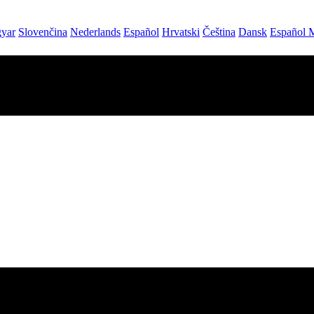
yar
Slovenčina
Nederlands
Español
Hrvatski
Čeština
Dansk
Español