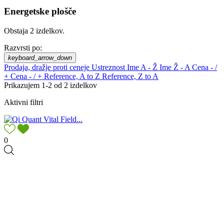
Energetske plošče
Obstaja 2 izdelkov.
Razvrsti po:
keyboard_arrow_down
Prodaja, dražje proti ceneje
Ustreznost
Ime A - Ž
Ime Ž - A
Cena - /
+
Cena - / +
Reference, A to Z
Reference, Z to A
Prikazujem 1-2 od 2 izdelkov
Aktivni filtri
0