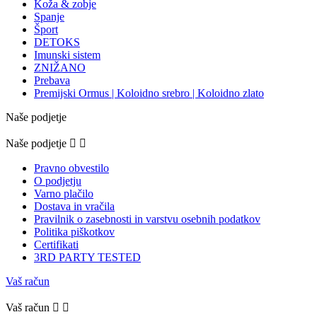
Koža & zobje
Spanje
Šport
DETOKS
Imunski sistem
ZNIŽANO
Prebava
Premijski Ormus | Koloidno srebro | Koloidno zlato
Naše podjetje
Naše podjetje


Pravno obvestilo
O podjetju
Varno plačilo
Dostava in vračila
Pravilnik o zasebnosti in varstvu osebnih podatkov
Politika piškotkov
Certifikati
3RD PARTY TESTED
Vaš račun
Vaš račun

