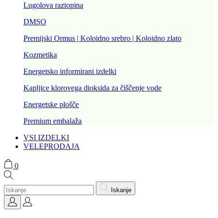
Lugolova raztopina
DMSO
Premijski Ormus | Koloidno srebro | Koloidno zlato
Kozmetika
Energetsko informirani izdelki
Kapljice klorovega dioksida za čiščenje vode
Energetske plošče
Premium embalaža
VSI IZDELKI
VELEPRODAJA
0
Iskanje