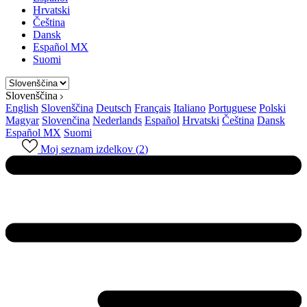
Hrvatski
Čeština
Dansk
Español MX
Suomi
Slovenščina
English
Slovenščina
Deutsch
Français
Italiano
Portuguese
Polski
Magyar
Slovenčina
Nederlands
Español
Hrvatski
Čeština
Dansk
Español MX
Suomi
Moj seznam izdelkov (
2
)