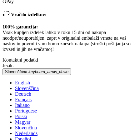
GPay
Vračilo izdelkov:
100% garancija:
Vsak kupljen izdelek lahko v roku 15 dni od nakupa
neodprt/neuporabljen, zaprt v originalni embalaži vrnete na vaš
naslov in povrnili vam bomo znesek nakupa (stroški pošiljanja so
izvzeti in jih ne vračamo)!
Kontaktni podatki
Jezik:
Slovenščina
keyboard_arrow_down
English
Slovenščina
Deutsch
Français
Italiano
Portuguese
Polski
Magyar
Slovenčina
Nederlands
Español