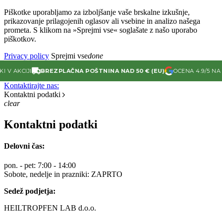
Piškotke uporabljamo za izboljšanje vaše brskalne izkušnje,
prikazovanje prilagojenih oglasov ali vsebine in analizo našega
prometa. S klikom na »Sprejmi vse« soglašate z našo uporabo
piškotkov.
Privacy policy
Sprejmi vse
done
V AKCIJI
BREZPLAČNA POŠTNINA NAD 50 € (EU)
OCENA 4.9/5 NA 
Kontaktirajte nas:
Kontaktni podatki
clear
Kontaktni podatki
Delovni čas:
pon. - pet: 7:00 - 14:00
Sobote, nedelje in prazniki: ZAPRTO
Sedež podjetja:
HEILTROPFEN LAB d.o.o.