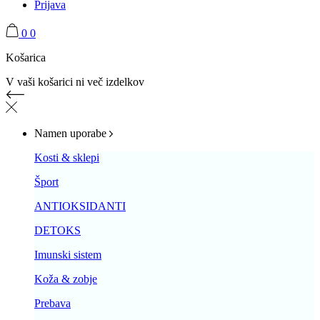
Prijava
0
0
Košarica
V vaši košarici ni več izdelkov
Namen uporabe
Kosti & sklepi
Šport
ANTIOKSIDANTI
DETOKS
Imunski sistem
Koža & zobje
Prebava