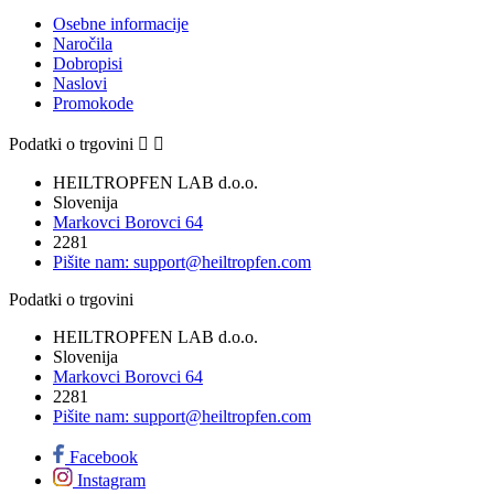
Osebne informacije
Naročila
Dobropisi
Naslovi
Promokode
Podatki o trgovini


HEILTROPFEN LAB d.o.o.
Slovenija
Markovci Borovci 64
2281
Pišite nam:
support@heiltropfen.com
Podatki o trgovini
HEILTROPFEN LAB d.o.o.
Slovenija
Markovci Borovci 64
2281
Pišite nam:
support@heiltropfen.com
Facebook
Instagram