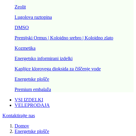
Zeolit
Lugolova raztopina
DMSO
Premijski Ormus | Koloidno srebro | Koloidno zlato
Kozmetika
Energetsko informirani izdelki
Kapljice klorovega dioksida za čiščenje vode
Energetske plošče
Premium embalaža
VSI IZDELKI
VELEPRODAJA
Kontaktirajte nas
Domov
Energetske plošče