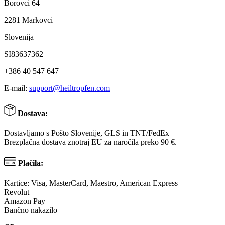
Borovci 64
2281 Markovci
Slovenija
SI83637362
+386 40 547 647
E-mail:
support@heiltropfen.com
Dostava:
Dostavljamo s Pošto Slovenije, GLS in TNT/FedEx
Brezplačna dostava znotraj EU za naročila preko 90 €.
Plačila:
Kartice: Visa, MasterCard, Maestro, American Express
Revolut
Amazon Pay
Bančno nakazilo