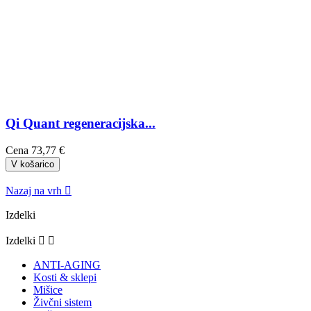
Qi Quant regeneracijska...
Cena
73,77 €
V košarico
Nazaj na vrh

Izdelki
Izdelki


ANTI-AGING
Kosti & sklepi
Mišice
Živčni sistem