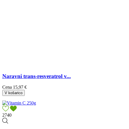
Naravni trans-resveratrol v...
Cena
15,97 €
V košarico
2740