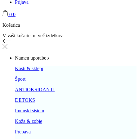
Prijava
0
0
Košarica
V vaši košarici ni več izdelkov
Namen uporabe
Kosti & sklepi
Šport
ANTIOKSIDANTI
DETOKS
Imunski sistem
Koža & zobje
Prebava