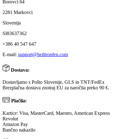
Borovci 64
2281 Markovci
Slovenija
SI83637362
+386 40 547 647
E-mail:
support@heiltropfen.com
Dostava:
Dostavljamo s Pošto Slovenije, GLS in TNT/FedEx
Brezplačna dostava znotraj EU za naročila preko 90 €.
Plačila:
Kartice: Visa, MasterCard, Maestro, American Express
Revolut
Amazon Pay
Bančno nakazilo