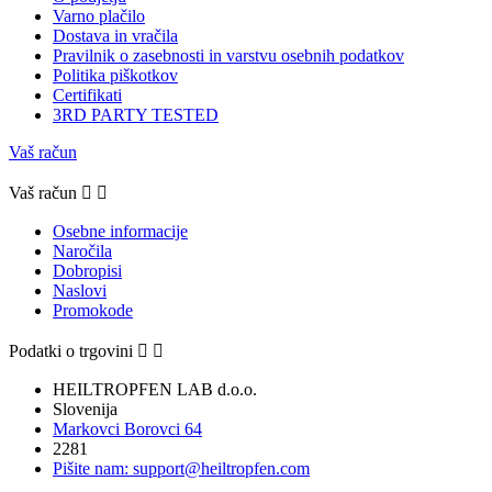
Varno plačilo
Dostava in vračila
Pravilnik o zasebnosti in varstvu osebnih podatkov
Politika piškotkov
Certifikati
3RD PARTY TESTED
Vaš račun
Vaš račun


Osebne informacije
Naročila
Dobropisi
Naslovi
Promokode
Podatki o trgovini


HEILTROPFEN LAB d.o.o.
Slovenija
Markovci Borovci 64
2281
Pišite nam:
support@heiltropfen.com