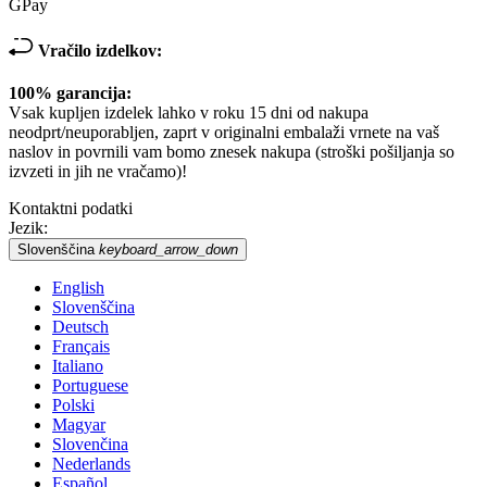
GPay
Vračilo izdelkov:
100% garancija:
Vsak kupljen izdelek lahko v roku 15 dni od nakupa
neodprt/neuporabljen, zaprt v originalni embalaži vrnete na vaš
naslov in povrnili vam bomo znesek nakupa (stroški pošiljanja so
izvzeti in jih ne vračamo)!
Kontaktni podatki
Jezik:
Slovenščina
keyboard_arrow_down
English
Slovenščina
Deutsch
Français
Italiano
Portuguese
Polski
Magyar
Slovenčina
Nederlands
Español