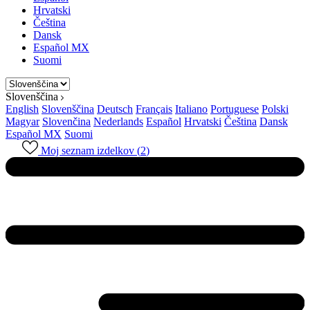
Hrvatski
Čeština
Dansk
Español MX
Suomi
Slovenščina
English
Slovenščina
Deutsch
Français
Italiano
Portuguese
Polski
Magyar
Slovenčina
Nederlands
Español
Hrvatski
Čeština
Dansk
Español MX
Suomi
Moj seznam izdelkov (
2
)