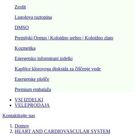
Zeolit
Lugolova raztopina
DMSO
Premijski Ormus | Koloidno srebro | Koloidno zlato
Kozmetika
Energetsko informirani izdelki
Kapljice klorovega dioksida za čiščenje vode
Energetske plošče
Premium embalaža
VSI IZDELKI
VELEPRODAJA
Kontaktirajte nas
Domov
HEART AND CARDIOVASCULAR SYSTEM