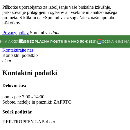
Piškotke uporabljamo za izboljšanje vaše brskalne izkušnje,
prikazovanje prilagojenih oglasov ali vsebine in analizo našega
prometa. S klikom na »Sprejmi vse« soglašate z našo uporabo
piškotkov.
Privacy policy
Sprejmi vse
done
V AKCIJI
BREZPLAČNA POŠTNINA NAD 50 € (EU)
OCENA 4.9/5 NA G
Kontaktirajte nas:
Kontaktni podatki
clear
Kontaktni podatki
Delovni čas:
pon. - pet: 7:00 - 14:00
Sobote, nedelje in prazniki: ZAPRTO
Sedež podjetja:
HEILTROPFEN LAB d.o.o.