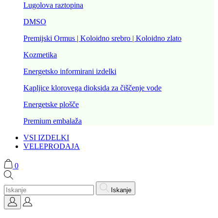
Lugolova raztopina
DMSO
Premijski Ormus | Koloidno srebro | Koloidno zlato
Kozmetika
Energetsko informirani izdelki
Kapljice klorovega dioksida za čiščenje vode
Energetske plošče
Premium embalaža
VSI IZDELKI
VELEPRODAJA
0
Iskanje