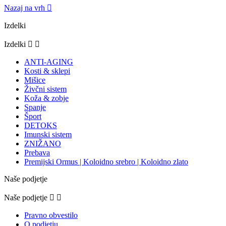
Nazaj na vrh

Izdelki
Izdelki


ANTI-AGING
Kosti & sklepi
Mišice
Živčni sistem
Koža & zobje
Spanje
Šport
DETOKS
Imunski sistem
ZNIŽANO
Prebava
Premijski Ormus | Koloidno srebro | Koloidno zlato
Naše podjetje
Naše podjetje


Pravno obvestilo
O podjetju