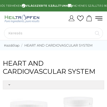
IÓS TERMÉKEK
VILÁGSZERTE SZÁLLÍTUNK
INGYENES SZÁLLÍTÁS 90 
Kezdőlap
HEART AND CARDIOVASCULAR SYSTEM
HEART AND
CARDIOVASCULAR SYSTEM
keyboard_arrow_down