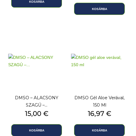
KOSÁRBA
KOSÁRBA
DMSO – ALACSONY
DMSO Gél Aloe Verával,
SZAGÚ –...
150 Ml
Ár
15,00 €
Ár
16,97 €
KOSÁRBA
KOSÁRBA