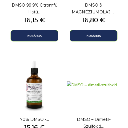
DMSO 99,9% Citromfű
DMSO &
Illatú...
MAGNÉZIUMOLAJ -...
Ár
16,15 €
Ár
16,80 €
KOSÁRBA
KOSÁRBA
70% DMSO -...
DMSO – Dimetil-
Ár
15,16 €
Szulfoxid...