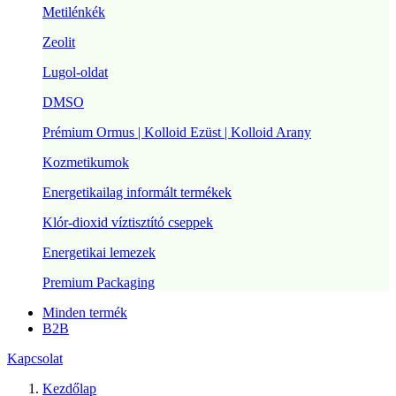
Metilénkék
Zeolit
Lugol-oldat
DMSO
Prémium Ormus | Kolloid Ezüst | Kolloid Arany
Kozmetikumok
Energetikailag informált termékek
Klór-dioxid víztisztító cseppek
Energetikai lemezek
Premium Packaging
Minden termék
B2B
Kapcsolat
Kezdőlap