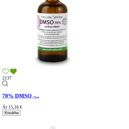
2137
70% DMSO -...
Ár
15,16 €
Kosárba