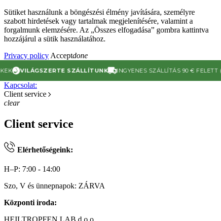
Sütiket használunk a böngészési élmény javítására, személyre
szabott hirdetések vagy tartalmak megjelenítésére, valamint a
forgalmunk elemzésére. Az „Összes elfogadása” gombra kattintva
hozzájárul a sütik használatához.
Privacy policy
Accept
done
VILÁGSZERTE SZÁLLÍTUNK
INGYENES SZÁLLÍTÁS 90 € FELETT (EU)
Kapcsolat:
Client service
clear
Client service
Elérhetőségeink:
H–P: 7:00 - 14:00
Szo, V és ünnepnapok: ZÁRVA
Központi iroda:
HEILTROPFEN LAB d.o.o.