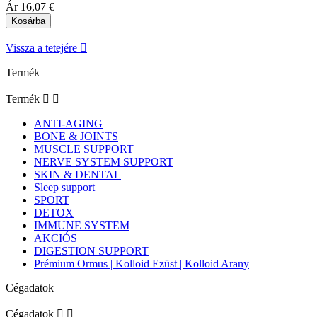
Ár
16,07 €
Kosárba
Vissza a tetejére

Termék
Termék


ANTI-AGING
BONE & JOINTS
MUSCLE SUPPORT
NERVE SYSTEM SUPPORT
SKIN & DENTAL
Sleep support
SPORT
DETOX
IMMUNE SYSTEM
AKCIÓS
DIGESTION SUPPORT
Prémium Ormus | Kolloid Ezüst | Kolloid Arany
Cégadatok
Cégadatok

