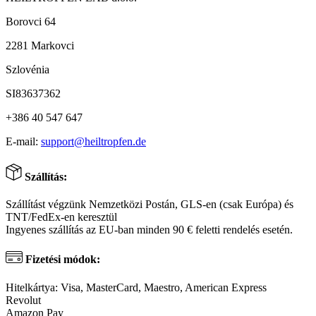
Borovci 64
2281 Markovci
Szlovénia
SI83637362
+386 40 547 647
E-mail:
support@heiltropfen.de
Szállítás:
Szállítást végzünk Nemzetközi Postán, GLS-en (csak Európa) és
TNT/FedEx-en keresztül
Ingyenes szállítás az EU-ban minden 90 € feletti rendelés esetén.
Fizetési módok:
Hitelkártya: Visa, MasterCard, Maestro, American Express
Revolut
Amazon Pay