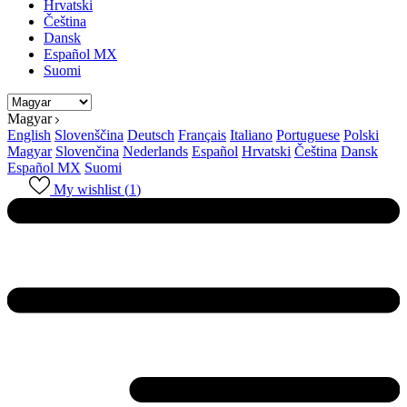
Hrvatski
Čeština
Dansk
Español MX
Suomi
Magyar
English
Slovenščina
Deutsch
Français
Italiano
Portuguese
Polski
Magyar
Slovenčina
Nederlands
Español
Hrvatski
Čeština
Dansk
Español MX
Suomi
My wishlist (
1
)