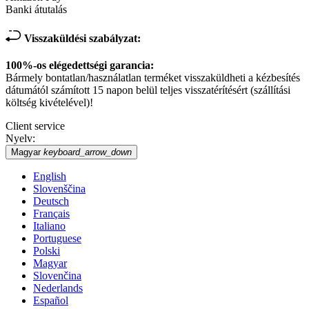
Banki átutalás
Visszaküldési szabályzat:
100%-os elégedettségi garancia:
Bármely bontatlan/használatlan terméket visszaküldheti a kézbesítés
dátumától számított 15 napon belül teljes visszatérítésért (szállítási
költség kivételével)!
Client service
Nyelv:
Magyar
keyboard_arrow_down
English
Slovenščina
Deutsch
Français
Italiano
Portuguese
Polski
Magyar
Slovenčina
Nederlands
Español