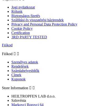
Jogi nyilatkozat
Rólunk
Biztonságos fizetés
Szállítási és visszatérési házirendek
Privacy and Personal Data Protection Policy
Cookie Policy
Certification
3RD PARTY TESTED
Fiókod
Fiókod


Személyes adatok
Rendelések
Számlahelyesbítők
Címek
Kuponok
Store Information


HEILTROPFEN LAB d.o.o.
Szlovénia
Markovci Borovci 64