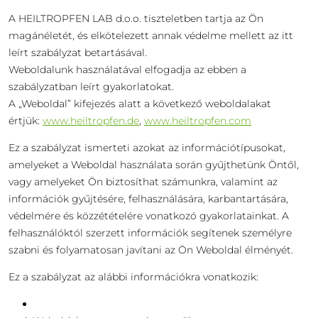
A HEILTROPFEN LAB d.o.o. tiszteletben tartja az Ön
magánéletét, és elkötelezett annak védelme mellett az itt
leírt szabályzat betartásával.
Weboldalunk használatával elfogadja az ebben a
szabályzatban leírt gyakorlatokat.
A „Weboldal” kifejezés alatt a következő weboldalakat
értjük:
www.heiltropfen.de
,
www.heiltropfen.com
Ez a szabályzat ismerteti azokat az információtípusokat,
amelyeket a Weboldal használata során gyűjthetünk Öntől,
vagy amelyeket Ön biztosíthat számunkra, valamint az
információk gyűjtésére, felhasználására, karbantartására,
védelmére és közzétételére vonatkozó gyakorlatainkat. A
felhasználóktól szerzett információk segítenek személyre
szabni és folyamatosan javítani az Ön Weboldal élményét.
Ez a szabályzat az alábbi információkra vonatkozik: