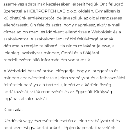
személyes adatainak kezelésében, értesíthetjük Önt felugró
üzenettel a HEILTROPFEN LAB d.o.o. oldalán. E-mailben is
küldhetünk emlékeztetőt, de javasoljuk az oldal rendszeres
ellenőrzését. Ön felelős azért, hogy naprakész, aktív e-mail
címet adjon meg, és időnként ellenőrizze a Weboldalt és a
szabályzatot. A szabályzat legutóbbi felülvizsgálatának
dátuma a tetején található. Ha nincs másként jelezve, a
jelenlegi szabályzat minden, Önről és a fiókjáról
rendelkezésre álló információra vonatkozik.
A Weboldal használatával elfogadja, hogy a látogatása és
minden adatvédelmi vita a jelen szabályzat és a felhasználási
feltételek hatálya alá tartozik, ideértve a kárfelelősség
korlátozását, viták rendezését és az Egyesült Királyság
jogának alkalmazását.
Kapcsolat
Kérdések vagy észrevételek esetén a jelen szabályzatról és
adatkezelési gyakorlatunkról, lépjen kapcsolatba velünk: