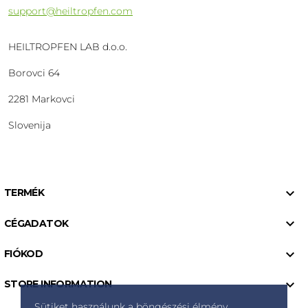
support@heiltropfen.com
HEILTROPFEN LAB d.o.o.
Borovci 64
2281 Markovci
Slovenija

TERMÉK

CÉGADATOK

FIÓKOD

STORE INFORMATION
Sütiket használunk a böngészési élmény