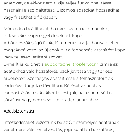
adatokat, de ekkor nem tudja teljes funkcionalitással
használni a szolgáltatást. Bizonyos adatokat hozzáadhat
vagy frissíthet a fiókjában.
Módosítsa beállításait, ha nem szeretne e-maileket,
hírleveleket vagy egyéb leveleket kapni.
A böngészők súgó funkciója megmutatja, hogyan lehet
megakadályozni az új cookie-k elfogadását, értesítést kapni,
vagy teljesen letiltani azokat.
E-mailt is küldhet a
support@heiltropfen.com
címre az
adatokhoz való hozzáférés, azok javítása vagy törlése
érdekében. Személyes adatait csak a felhasználói fiók
törlésével tudjuk eltávolítani. Kérését az adatok
módosítására csak akkor teljesítjük, ha az nem sérti a
törvényt vagy nem vezet pontatlan adatokhoz.
Adatbiztonság
Intézkedéseket vezettünk be az Ön személyes adatainak
védelmére véletlen elvesztés, jogosulatlan hozzáférés,