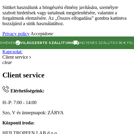
Sütiket használunk a böngészési élmény javítására, személyre
szabott hirdetések vagy tartalmak megjelenítésére, valamint a
forgalmunk elemzésére. Az „Összes elfogadása” gombra kattintva
hozzájárul a sütik használatához.
Privacy policy
Accept
done
MÉKEK
VILÁGSZERTE SZÁLLÍTUNK
INGYENES SZÁLLÍTÁS 90 € FELETT
Kapcsolat:
Client service
clear
Client service
Elérhetőségeink:
H–P: 7:00 - 14:00
Szo, V és ünnepnapok: ZÁRVA
Központi iroda:
HEILTROPFEN LAB d.o.o.