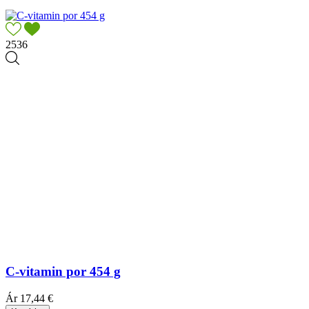
2536
C-vitamin por 454 g
Ár
17,44 €