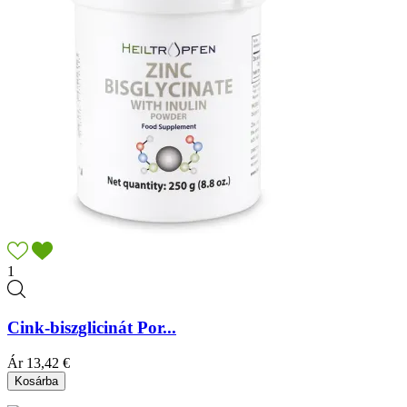
1
Cink-biszglicinát Por...
Ár
13,42 €
Kosárba