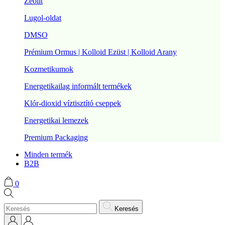
Zeolit
Lugol-oldat
DMSO
Prémium Ormus | Kolloid Ezüst | Kolloid Arany
Kozmetikumok
Energetikailag informált termékek
Klór-dioxid víztisztító cseppek
Energetikai lemezek
Premium Packaging
Minden termék
B2B
0
Keresés