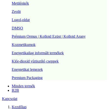
Metilénkék
Zeolit
Lugol-oldat
DMSO
Prémium Ormus | Kolloid Ezüst | Kolloid Arany
Kozmetikumok
Energetikailag informált termékek
Klór-dioxid víztisztító cseppek
Energetikai lemezek
Premium Packaging
Minden termék
B2B
Kapcsolat
Kezdőlap