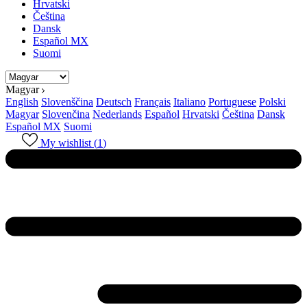
Hrvatski
Čeština
Dansk
Español MX
Suomi
Magyar
English
Slovenščina
Deutsch
Français
Italiano
Portuguese
Polski
Magyar
Slovenčina
Nederlands
Español
Hrvatski
Čeština
Dansk
Español MX
Suomi
My wishlist (
1
)