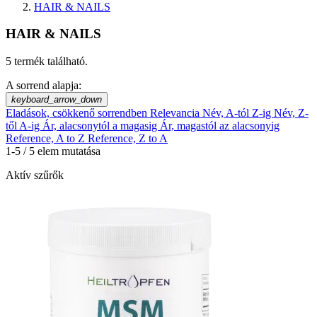
HAIR & NAILS
HAIR & NAILS
5 termék található.
A sorrend alapja:
keyboard_arrow_down
Eladások, csökkenő sorrendben
Relevancia
Név, A-tól Z-ig
Név, Z-
től A-ig
Ár, alacsonytól a magasig
Ár, magastól az alacsonyig
Reference, A to Z
Reference, Z to A
1-5 / 5 elem mutatása
Aktív szűrők