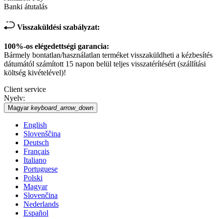
Banki átutalás
Visszaküldési szabályzat:
100%-os elégedettségi garancia:
Bármely bontatlan/használatlan terméket visszaküldheti a kézbesítés
dátumától számított 15 napon belül teljes visszatérítésért (szállítási
költség kivételével)!
Client service
Nyelv:
Magyar
keyboard_arrow_down
English
Slovenščina
Deutsch
Français
Italiano
Portuguese
Polski
Magyar
Slovenčina
Nederlands
Español