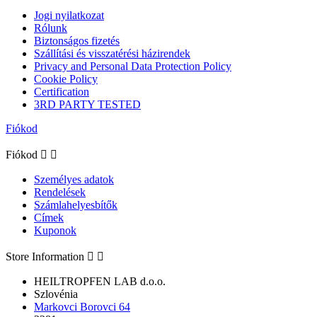
Jogi nyilatkozat
Rólunk
Biztonságos fizetés
Szállítási és visszatérési házirendek
Privacy and Personal Data Protection Policy
Cookie Policy
Certification
3RD PARTY TESTED
Fiókod
Fiókod


Személyes adatok
Rendelések
Számlahelyesbítők
Címek
Kuponok
Store Information


HEILTROPFEN LAB d.o.o.
Szlovénia
Markovci Borovci 64