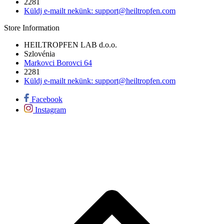
2281
Küldj e-mailt nekünk:
support@heiltropfen.com
Store Information
HEILTROPFEN LAB d.o.o.
Szlovénia
Markovci Borovci 64
2281
Küldj e-mailt nekünk:
support@heiltropfen.com
Facebook
Instagram