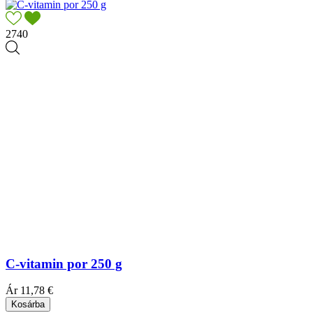
2740
C-vitamin por 250 g
Ár
11,78 €
Kosárba