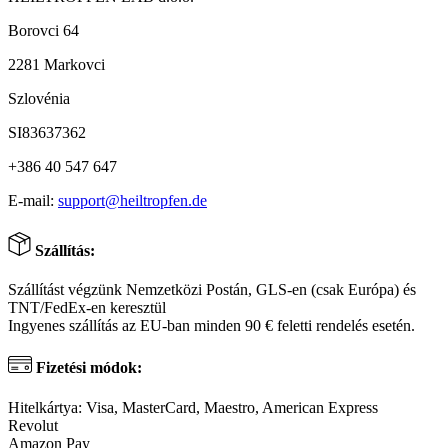
Borovci 64
2281 Markovci
Szlovénia
SI83637362
+386 40 547 647
E-mail:
support@heiltropfen.de
Szállítás:
Szállítást végzünk Nemzetközi Postán, GLS-en (csak Európa) és
TNT/FedEx-en keresztül
Ingyenes szállítás az EU-ban minden 90 € feletti rendelés esetén.
Fizetési módok:
Hitelkártya: Visa, MasterCard, Maestro, American Express
Revolut
Amazon Pay