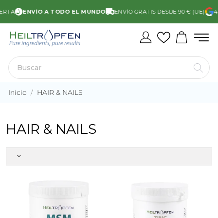
ERTA
ENVÍO A TODO EL MUNDO
ENVÍO GRATIS DESDE 90 € (UE)
4.
Inicio
HAIR & NAILS
HAIR & NAILS
keyboard_arrow_down