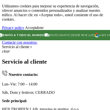
Utilizamos cookies para mejorar su experiencia de navegación,
ofrecer anuncios o contenidos personalizados y analizar nuestro
tráfico. Al hacer clic en «Aceptar todo», usted consiente el uso de
cookies.
Privacy policy
Accept
done
NVÍO A TODO EL MUNDO
ENVÍO GRATIS DESDE 90 € (UE)
4.9/5 VAL
Contacte con nosotros:
Servicio al cliente
clear
Servicio al cliente
Nuestro contacto:
Lun–Vie: 7:00 – 14:00
Sáb, Dom y festivos: CERRADO
Sede principal:
HEILTROPFEN LAB, trgovina in storitve, d.o.o.