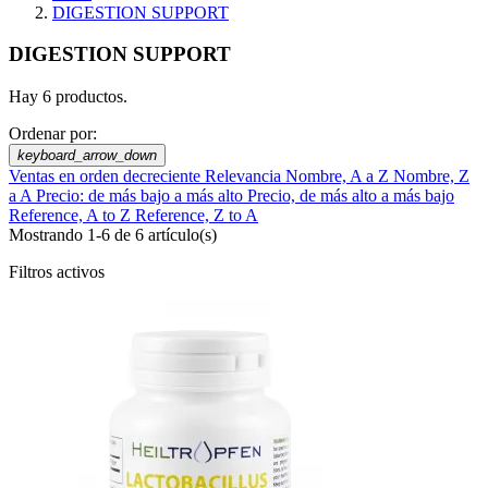
DIGESTION SUPPORT
DIGESTION SUPPORT
Hay 6 productos.
Ordenar por:
keyboard_arrow_down
Ventas en orden decreciente
Relevancia
Nombre, A a Z
Nombre, Z
a A
Precio: de más bajo a más alto
Precio, de más alto a más bajo
Reference, A to Z
Reference, Z to A
Mostrando 1-6 de 6 artículo(s)
Filtros activos