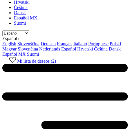
Hrvatski
Čeština
Dansk
Español MX
Suomi
Español
English
Slovenščina
Deutsch
Français
Italiano
Portuguese
Polski
Magyar
Slovenčina
Nederlands
Español
Hrvatski
Čeština
Dansk
Español MX
Suomi
Mi lista de deseos (
2
)