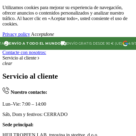
Utilizamos cookies para mejorar su experiencia de navegación,
ofrecer anuncios o contenidos personalizados y analizar nuestro
tráfico. Al hacer clic en «Aceptar todo», usted consiente el uso de
cookies.
Privacy policy
Accept
done
ENVÍO A TODO EL MUNDO
ENVÍO GRATIS DESDE 90 € (UE)
4.9/5 
Contacte con nosotros:
Servicio al cliente
clear
Servicio al cliente
Nuestro contacto:
Lun–Vie: 7:00 – 14:00
Sáb, Dom y festivos: CERRADO
Sede principal:
HEILTROPFEN LAB, trgovina in storitve, d.o.o.