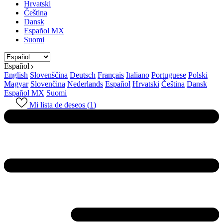
Hrvatski
Čeština
Dansk
Español MX
Suomi
Español
English
Slovenščina
Deutsch
Français
Italiano
Portuguese
Polski
Magyar
Slovenčina
Nederlands
Español
Hrvatski
Čeština
Dansk
Español MX
Suomi
Mi lista de deseos (
1
)