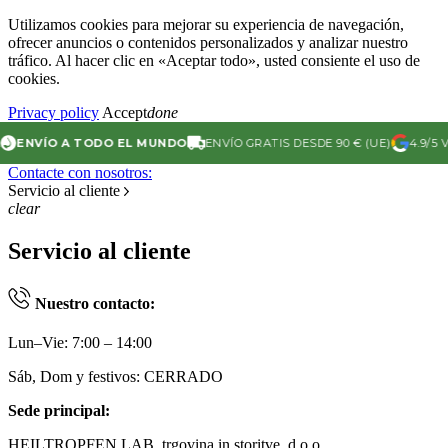
Utilizamos cookies para mejorar su experiencia de navegación,
ofrecer anuncios o contenidos personalizados y analizar nuestro
tráfico. Al hacer clic en «Aceptar todo», usted consiente el uso de
cookies.
Privacy policy
Accept
done
ENVÍO A TODO EL MUNDO
ENVÍO GRATIS DESDE 90 € (UE)
4.9/5 VA
Contacte con nosotros:
Servicio al cliente
clear
Servicio al cliente
Nuestro contacto:
Lun–Vie: 7:00 – 14:00
Sáb, Dom y festivos: CERRADO
Sede principal:
HEILTROPFEN LAB, trgovina in storitve, d.o.o.