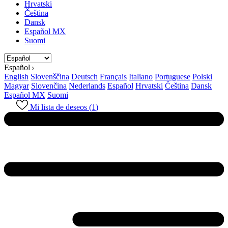
Hrvatski
Čeština
Dansk
Español MX
Suomi
Español
English
Slovenščina
Deutsch
Français
Italiano
Portuguese
Polski
Magyar
Slovenčina
Nederlands
Español
Hrvatski
Čeština
Dansk
Español MX
Suomi
Mi lista de deseos (
1
)