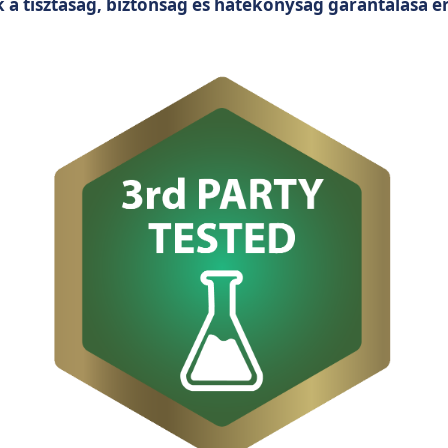
k a tisztaság, biztonság és hatékonyság garantálása 