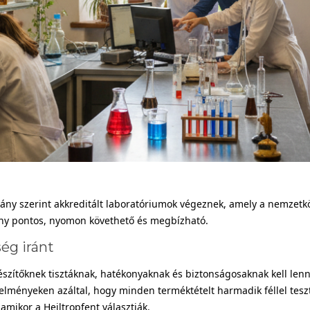
ny szerint akkreditált laboratóriumok végeznek, amely a nemzetkö
ny pontos, nyomon követhető és megbízható.
ég iránt
szítőknek tisztáknak, hatékonyaknak és biztonságosaknak kell lenn
telményeken azáltal, hogy minden terméktételt harmadik féllel tesz
amikor a Heiltropfent választják.