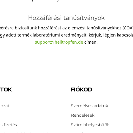
Hozzáférési tanúsítványok
érésre biztosítunk hozzáférést az elemzési tanúsítványokhoz (COA)
gy adott termék laboratóriumi eredményeit, kérjük, lépjen kapcsol
support@heiltropfen.de
címen.
ATOK
FIÓKOD
kozat
Személyes adatok
Rendelések
s fizetés
Számlahelyesbítők