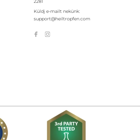
2281
Küldj e-mailt nekünk:
support@heiltropfen.com