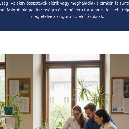
yság:
Az aktív összetevők elérik vagy meghaladják a címkén feltünte
ág:
Mikrobiológiai tisztaságra és nehézfém tartalomra tesztelt, te
megfelelve a szigorú EU előírásoknak.