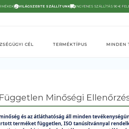
ERMÉKEK
VILÁGSZERTE SZÁLLÍTUNK
INGYENES SZÁLLÍTÁS 90 € FEL
ZSÉGÜGYI CÉL
TERMÉKTÍPUS
MINDEN 
Független Minőségi Ellenőrzé
 minőség és az átláthatóság áll minden tevékenység
rtott terméket független, ISO tanúsítvánnyal rende