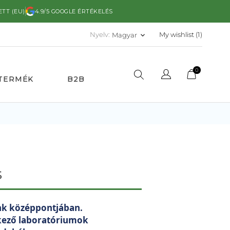
ETT (EU)
4.9/5 GOOGLE ÉRTÉKELÉS
Nyelv:
My wishlist (
1
)
Magyar
keyboard_arrow_down
0
TERMÉK
B2B
s
ünk középpontjában.
lkező laboratóriumok