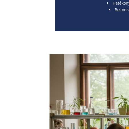
Hatékon
Biztons