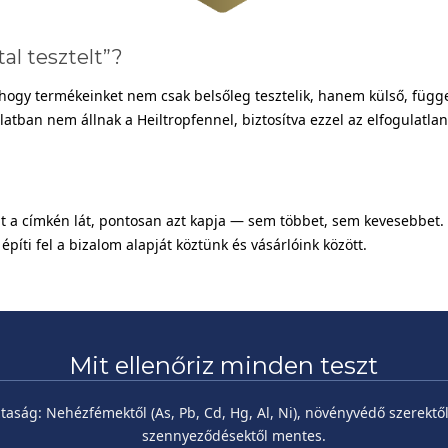
tal tesztelt”?
i, hogy termékeinket nem csak belsőleg tesztelik, hanem külső, függe
tban nem állnak a Heiltropfennel, biztosítva ezzel az elfogulatlan
mit a címkén lát, pontosan azt kapja — sem többet, sem kevesebbet.
építi fel a bizalom alapját köztünk és vásárlóink között.
Mit ellenőriz minden teszt
ztaság:
Nehézfémektől (As, Pb, Cd, Hg, Al, Ni), növényvédő szerektő
szennyeződésektől mentes.