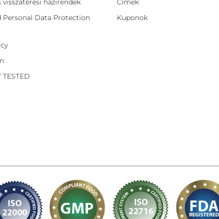
és visszatérési házirendek
Címek
d Personal Data Protection
Kuponok
icy
on
Y TESTED