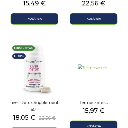
Ár
Ár
15,49 €
22,56 €
KOSÁRBA
KOSÁRBA
KIÁRUSÍTÁS!
-20%
Liver Detox Supplement,
Természetes...
Ár
60...
15,97 €
Ár
Normál
18,05 €
22,56 €
ár
KOSÁRBA