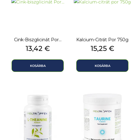
Cink-Biszglicinát Por...
Kalcium-Citrát Por 750g
Ár
Ár
13,42 €
15,25 €
KOSÁRBA
KOSÁRBA