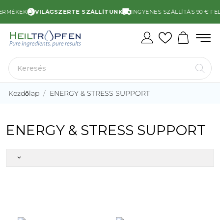
ERMÉKEK
VILÁGSZERTE SZÁLLÍTUNK
INGYENES SZÁLLÍTÁS 90 € FELE
Kezdőlap
ENERGY & STRESS SUPPORT
ENERGY & STRESS SUPPORT
keyboard_arrow_down