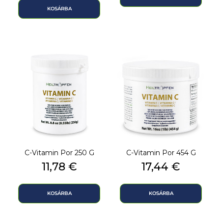
KOSÁRBA
C-Vitamin Por 250 G
C-Vitamin Por 454 G
Ár
Ár
11,78 €
17,44 €
KOSÁRBA
KOSÁRBA