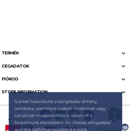

TERMÉK

CÉGADATOK

FIÓKOD

STORE INFORMATION
Sütiket használunk a böngészési élmény
javítására, személyre szabott hirdetések vagy
tartalmak megjelenítésére, valamint a
forgalmunk elemzésére. Az „Összes elfogadása”
gombra kattintva hozzájárul a sütik