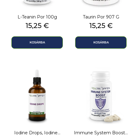
L-Teanin Por 100g
Taurin Por 907 G
Ár
Ár
15,25 €
15,25 €
KOSÁRBA
KOSÁRBA
Iodine Drops, Iodine...
Immune System Boost...