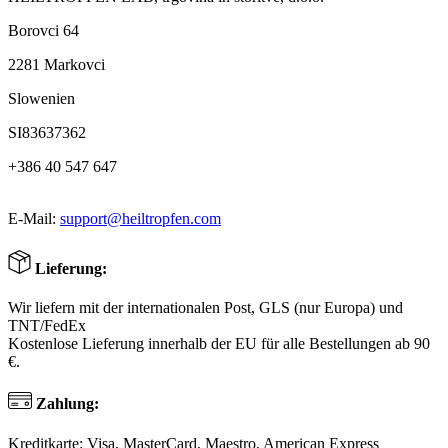
Borovci 64
2281 Markovci
Slowenien
SI83637362
+386 40 547 647
E-Mail:
support@heiltropfen.com
Lieferung:
Wir liefern mit der internationalen Post, GLS (nur Europa) und
TNT/FedEx
Kostenlose Lieferung innerhalb der EU für alle Bestellungen ab 90
€.
Zahlung:
Kreditkarte: Visa, MasterCard, Maestro, American Express