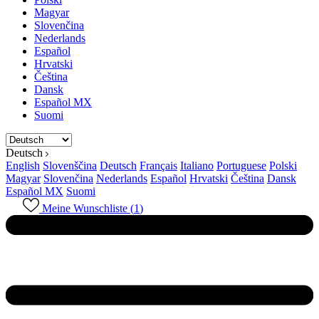
Magyar
Slovenčina
Nederlands
Español
Hrvatski
Čeština
Dansk
Español MX
Suomi
Deutsch
English
Slovenščina
Deutsch
Français
Italiano
Portuguese
Polski
Magyar
Slovenčina
Nederlands
Español
Hrvatski
Čeština
Dansk
Español MX
Suomi
Meine Wunschliste (
1
)