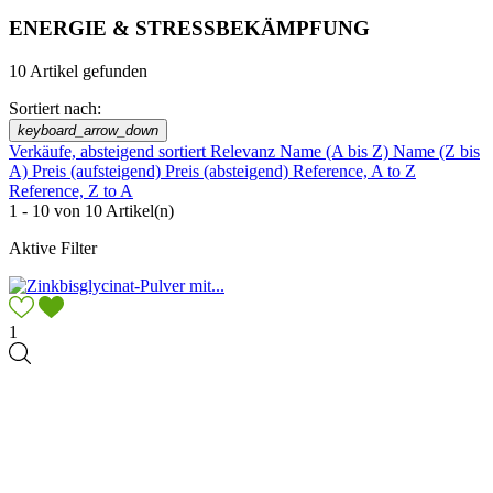
ENERGIE & STRESSBEKÄMPFUNG
10 Artikel gefunden
Sortiert nach:
keyboard_arrow_down
Verkäufe, absteigend sortiert
Relevanz
Name (A bis Z)
Name (Z bis
A)
Preis (aufsteigend)
Preis (absteigend)
Reference, A to Z
Reference, Z to A
1 - 10 von 10 Artikel(n)
Aktive Filter
1