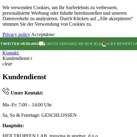
Wir verwenden Cookies, um Ihr Surferlebnis zu verbessern,
personalisierte Werbung oder Inhalte bereitzustellen und unseren
Datenverkehr zu analysieren. Durch Klicken auf „Alle akzeptieren“
stimmen Sie der Verwendung von Cookies zu.
Privacy policy
Accept
done
ITER VERSAND
GRATIS VERSAND AB 90 € (EU)
4.9/5 BEWERTUNG B
Kontakt:
Kundendienst
clear
Kundendienst
Unser Kontakt:
Mo–Fr: 7:00 – 14:00 Uhr
Sa, So & Feiertage: GESCHLOSSEN
Hauptsitz:
HEILTROPFEN LAB, trgovina in storitve, d.o.o.