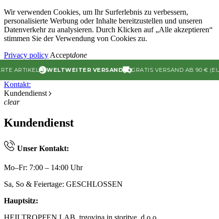
Wir verwenden Cookies, um Ihr Surferlebnis zu verbessern,
personalisierte Werbung oder Inhalte bereitzustellen und unseren
Datenverkehr zu analysieren. Durch Klicken auf „Alle akzeptieren“
stimmen Sie der Verwendung von Cookies zu.
Privacy policy
Accept
done
 ARTIKEL
WELTWEITER VERSAND
GRATIS VERSAND AB 90 € (EU)
Kontakt:
Kundendienst
clear
Kundendienst
Unser Kontakt:
Mo–Fr: 7:00 – 14:00 Uhr
Sa, So & Feiertage: GESCHLOSSEN
Hauptsitz:
HEILTROPFEN LAB, trgovina in storitve, d.o.o.