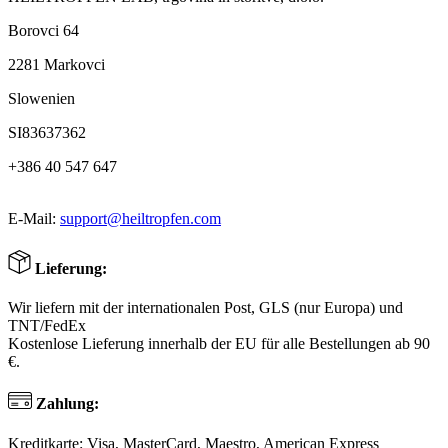
Borovci 64
2281 Markovci
Slowenien
SI83637362
+386 40 547 647
E-Mail:
support@heiltropfen.com
Lieferung:
Wir liefern mit der internationalen Post, GLS (nur Europa) und
TNT/FedEx
Kostenlose Lieferung innerhalb der EU für alle Bestellungen ab 90
€.
Zahlung:
Kreditkarte: Visa, MasterCard, Maestro, American Express