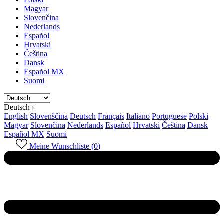
Magyar
Slovenčina
Nederlands
Español
Hrvatski
Čeština
Dansk
Español MX
Suomi
Deutsch
English
Slovenščina
Deutsch
Français
Italiano
Portuguese
Polski
Magyar
Slovenčina
Nederlands
Español
Hrvatski
Čeština
Dansk
Español MX
Suomi
Meine Wunschliste (
0
)