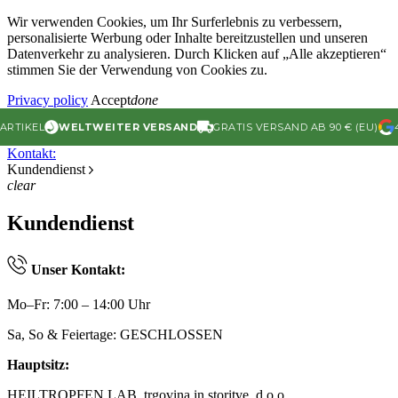
Wir verwenden Cookies, um Ihr Surferlebnis zu verbessern,
personalisierte Werbung oder Inhalte bereitzustellen und unseren
Datenverkehr zu analysieren. Durch Klicken auf „Alle akzeptieren“
stimmen Sie der Verwendung von Cookies zu.
Privacy policy
Accept
done
IKEL
WELTWEITER VERSAND
GRATIS VERSAND AB 90 € (EU)
4.9
Kontakt:
Kundendienst
clear
Kundendienst
Unser Kontakt:
Mo–Fr: 7:00 – 14:00 Uhr
Sa, So & Feiertage: GESCHLOSSEN
Hauptsitz:
HEILTROPFEN LAB, trgovina in storitve, d.o.o.