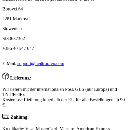
Borovci 64
2281 Markovci
Slowenien
SI83637362
+386 40 547 647
E-Mail:
support@heiltropfen.com
Lieferung:
Wir liefern mit der internationalen Post, GLS (nur Europa) und
TNT/FedEx
Kostenlose Lieferung innerhalb der EU für alle Bestellungen ab 90
€.
Zahlung:
Kreditkarte: Visa, MasterCard, Maestro, American Express