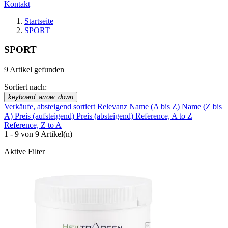
Kontakt
Startseite
SPORT
SPORT
9 Artikel gefunden
Sortiert nach:
keyboard_arrow_down
Verkäufe, absteigend sortiert
Relevanz
Name (A bis Z)
Name (Z bis
A)
Preis (aufsteigend)
Preis (absteigend)
Reference, A to Z
Reference, Z to A
1 - 9 von 9 Artikel(n)
Aktive Filter