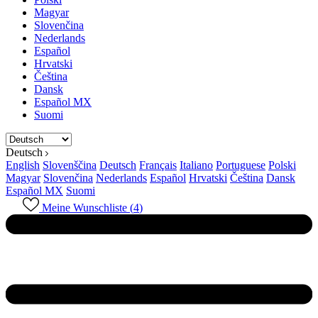
Magyar
Slovenčina
Nederlands
Español
Hrvatski
Čeština
Dansk
Español MX
Suomi
Deutsch
English
Slovenščina
Deutsch
Français
Italiano
Portuguese
Polski
Magyar
Slovenčina
Nederlands
Español
Hrvatski
Čeština
Dansk
Español MX
Suomi
Meine Wunschliste (
4
)