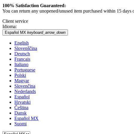
100% Satisfaction Guaranteed:
You can return any unopened/unused item purchased within 15 days of 
Client service
Idioma:
Español MX
keyboard_arrow_down
English
Slovenščina
Deutsch
Français
Italiano
Portuguese
Polski
Magyar
Slovenčina
Nederlands
Español
Hrvatski
Čeština
Dansk
Español MX
Suomi