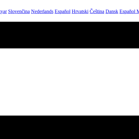
yar
Slovenčina
Nederlands
Español
Hrvatski
Čeština
Dansk
Español