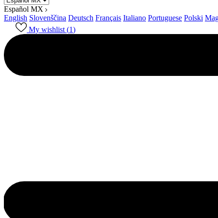
Español MX
English
Slovenščina
Deutsch
Français
Italiano
Portuguese
Polski
Mag
My wishlist (
1
)