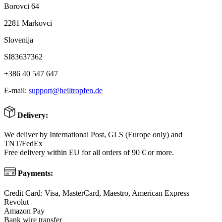
Borovci 64
2281 Markovci
Slovenija
SI83637362
+386 40 547 647
E-mail:
support@heiltropfen.de
Delivery:
We deliver by International Post, GLS (Europe only) and
TNT/FedEx
Free delivery within EU for all orders of 90 € or more.
Payments:
Credit Card: Visa, MasterCard, Maestro, American Express
Revolut
Amazon Pay
Bank wire transfer