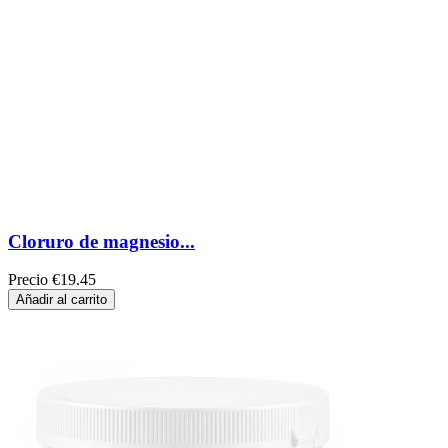
Cloruro de magnesio...
Precio
€19.45
Añadir al carrito