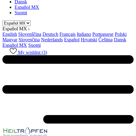
Dansk
Español MX
Suomi
Español MX
English
Slovenščina
Deutsch
Français
Italiano
Portuguese
Polski
Magyar
Slovenčina
Nederlands
Español
Hrvatski
Čeština
Dansk
Español MX
Suomi
My wishlist (
3
)