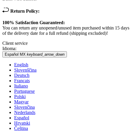
Return Policy:
100% Satisfaction Guaranteed:
You can return any unopened/unused item purchased within 15 days
of the delivery date for a full refund (shipping excluded)!
Client service
Idioma:
Español MX
keyboard_arrow_down
English
Slovenščina
Deutsch
Français
Italiano
Portuguese
Polski
Magyar
Slovenčina
Nederlands
Español
Hrvatski
Čeština