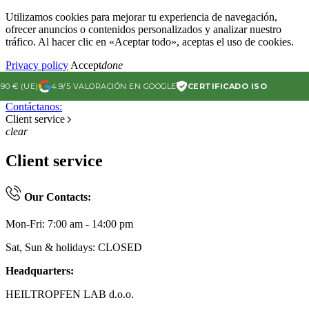
Utilizamos cookies para mejorar tu experiencia de navegación,
ofrecer anuncios o contenidos personalizados y analizar nuestro
tráfico. Al hacer clic en «Aceptar todo», aceptas el uso de cookies.
Privacy policy
Accept
done
€ (UE)
4.9/5 VALORACIÓN EN GOOGLE
CERTIFICADO ISO
Contáctanos:
Client service
clear
Client service
Our Contacts:
Mon-Fri: 7:00 am - 14:00 pm
Sat, Sun & holidays: CLOSED
Headquarters:
HEILTROPFEN LAB d.o.o.