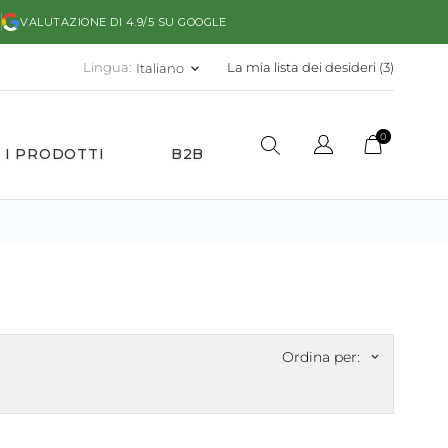
)
VALUTAZIONE DI 4.9/5 SU GOOGLE
Lingua:
La mia lista dei desideri (
3
)
Italiano
keyboard_arrow_down
0
 I PRODOTTI
B2B
Ordina per:
keyboard_arrow_down