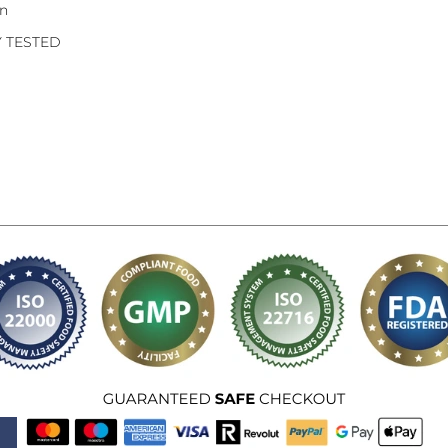
on
Y TESTED