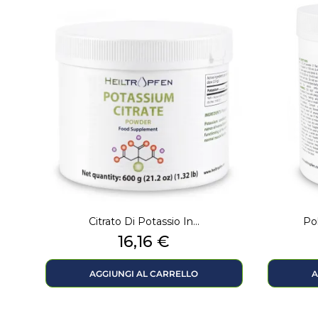
Citrato Di Potassio In...
Pol
Prezzo
16,16 €
AGGIUNGI AL CARRELLO
A