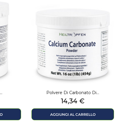
..
Polvere Di Carbonato Di...
Prezzo
14,34 €
LO
AGGIUNGI AL CARRELLO