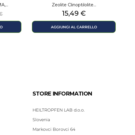
,...
Zeolite Clinoptilolite...
zo
Prezzo
15,49 €
 €
LO
AGGIUNGI AL CARRELLO
STORE INFORMATION
HEILTROPFEN LAB d.o.o.
Slovenia
Markovci Borovci 64