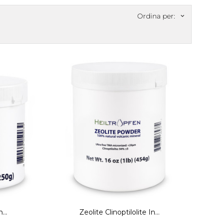
Ordina per:
keyboard_arrow_down
...
Zeolite Clinoptilolite In...