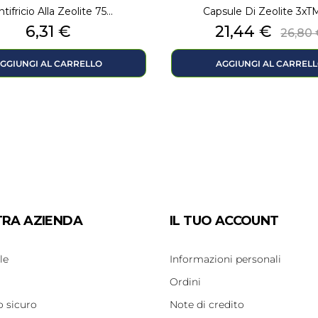
tifricio Alla Zeolite 75...
Capsule Di Zeolite 3xTMA
Prezzo
Prezzo
Prez
6,31 €
21,44 €
26,80
base
GGIUNGI AL CARRELLO
AGGIUNGI AL CARREL
TRA AZIENDA
IL TUO ACCOUNT
le
Informazioni personali
Ordini
 sicuro
Note di credito