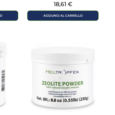
Prezzo
18,61 €
LO
AGGIUNGI AL CARRELLO