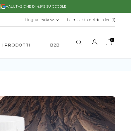
)
VALUTAZIONE DI 4.9/5 SU GOOGLE
Lingua:
La mia lista dei desideri (
1
)
Italiano
keyboard_arrow_down
0
 I PRODOTTI
B2B