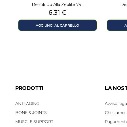
Dentifricio Alla Zeolite 75...
Den
Prezzo
6,31 €
AGGIUNGI AL CARRELLO
A
PRODOTTI
LA NOS
ANTI-AGING
Avviso lega
BONE & JOINTS
Chi siamo
MUSCLE SUPPORT
Pagamento