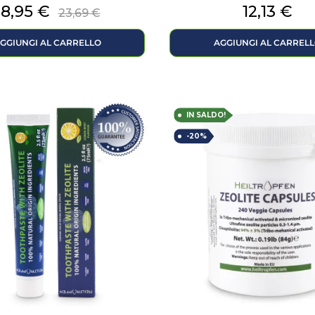
Prezzo
Prezzo
Prezzo
18,95 €
12,13 €
23,69 €
base
GGIUNGI AL CARRELLO
AGGIUNGI AL CARREL
IN SALDO!
-20%