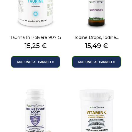
Taurina In Polvere 907 G
Iodine Drops, Iodine...
Prezzo
Prezzo
15,25 €
15,49 €
AGGIUNGI AL CARRELLO
AGGIUNGI AL CARRELLO