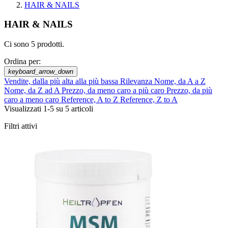
HAIR & NAILS
HAIR & NAILS
Ci sono 5 prodotti.
Ordina per:
keyboard_arrow_down
Vendite, dalla più alta alla più bassa
Rilevanza
Nome, da A a Z
Nome, da Z ad A
Prezzo, da meno caro a più caro
Prezzo, da più
caro a meno caro
Reference, A to Z
Reference, Z to A
Visualizzati 1-5 su 5 articoli
Filtri attivi