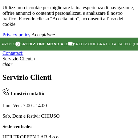
Utilizziamo i cookie per migliorare la tua esperienza di navigazione,
offrire annunci o contenuti personalizzati e analizzare il nostro
traffico. Facendo clic su “Accetta tutto”, acconsenti all’uso dei
cookie.
Privacy policy
Accept
done
PROMO
SPEDIZIONE MONDIALE
SPEDIZIONE GRATUITA DA 90 € (UE)
Contattaci:
Servizio Clienti
clear
Servizio Clienti
I nostri contatti:
Lun–Ven: 7:00 - 14:00
Sab, Dom e festivi: CHIUSO
Sede centrale:
HEILTROPFEN LAB d.o.o.