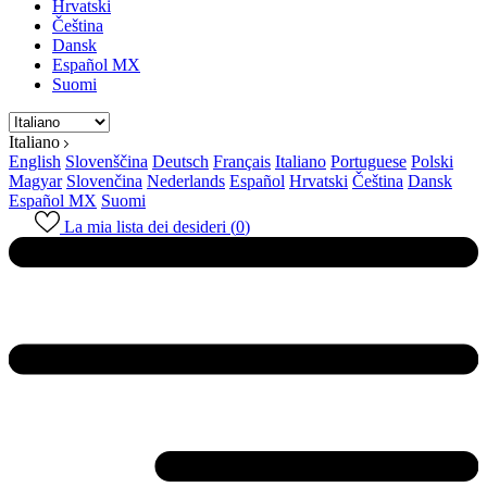
Hrvatski
Čeština
Dansk
Español MX
Suomi
Italiano
English
Slovenščina
Deutsch
Français
Italiano
Portuguese
Polski
Magyar
Slovenčina
Nederlands
Español
Hrvatski
Čeština
Dansk
Español MX
Suomi
La mia lista dei desideri (
0
)