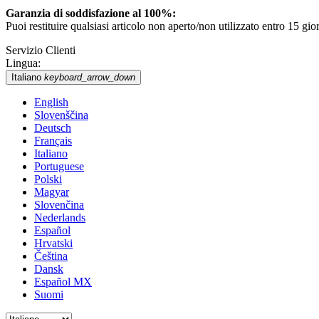
Garanzia di soddisfazione al 100%:
Puoi restituire qualsiasi articolo non aperto/non utilizzato entro 15 g
Servizio Clienti
Lingua:
Italiano
keyboard_arrow_down
English
Slovenščina
Deutsch
Français
Italiano
Portuguese
Polski
Magyar
Slovenčina
Nederlands
Español
Hrvatski
Čeština
Dansk
Español MX
Suomi