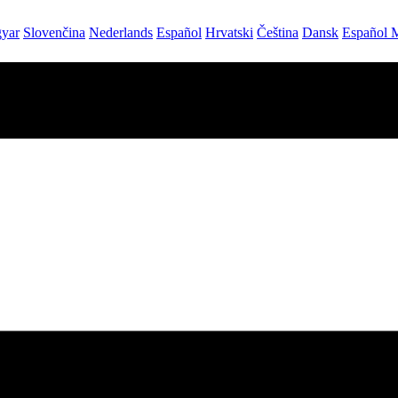
yar
Slovenčina
Nederlands
Español
Hrvatski
Čeština
Dansk
Español