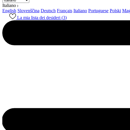
Italiano
English
Slovenščina
Deutsch
Français
Italiano
Portuguese
Polski
Mag
La mia lista dei desideri (
3
)