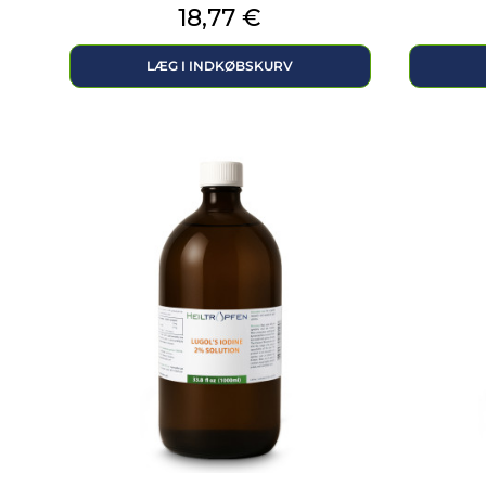
Pris
18,77 €
LÆG I INDKØBSKURV