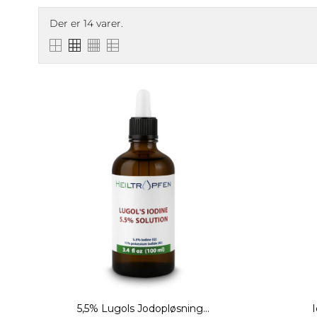
Der er 14 varer.
5,5% Lugols Jodopløsning...
I