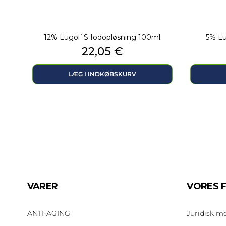
12% Lugol`s Iodopløsning 100ml
5% Lu
Pris
22,05 €
LÆG I INDKØBSKURV
VARER
VORES 
ANTI-AGING
Juridisk m