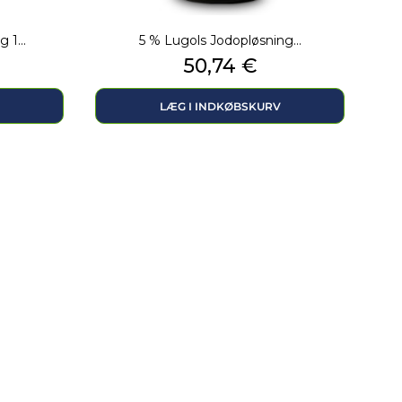
 1...
5 % Lugols Jodopløsning...
Pris
50,74 €
LÆG I INDKØBSKURV