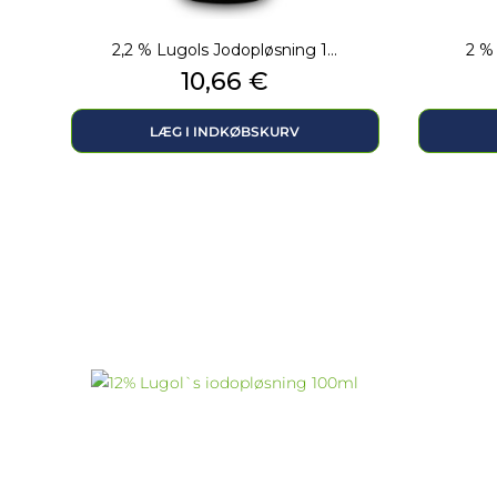
2,2 % Lugols Jodopløsning 1...
2 % 
Pris
10,66 €
LÆG I INDKØBSKURV