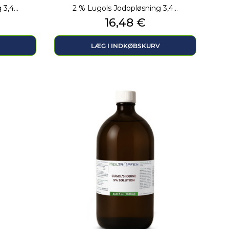
3,4...
2 % Lugols Jodopløsning 3,4...
Pris
16,48 €
LÆG I INDKØBSKURV