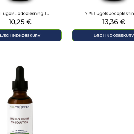
Lugols Jodopløsning 1...
7 % Lugols Jodopløsning
Pris
Pris
10,25 €
13,36 €
LÆG I INDKØBSKURV
LÆG I INDKØBSKURV