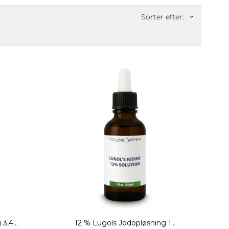
Sorter efter:
keyboard_arrow_down
3,4...
12 % Lugols Jodopløsning 1...