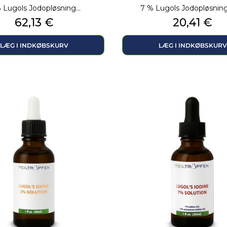
 Lugols Jodopløsning...
7 % Lugols Jodopløsning 
Pris
Pris
62,13 €
20,41 €
LÆG I INDKØBSKURV
LÆG I INDKØBSKURV