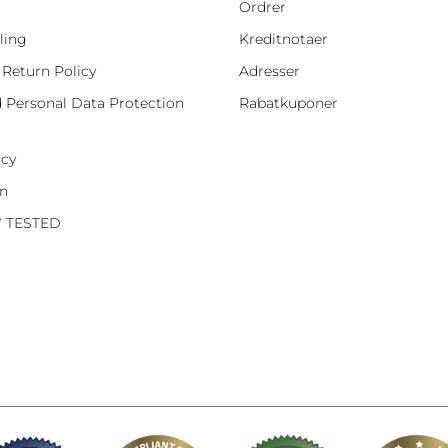
Ordrer
ling
Kreditnotaer
 Return Policy
Adresser
d Personal Data Protection
Rabatkuponer
icy
on
Y TESTED