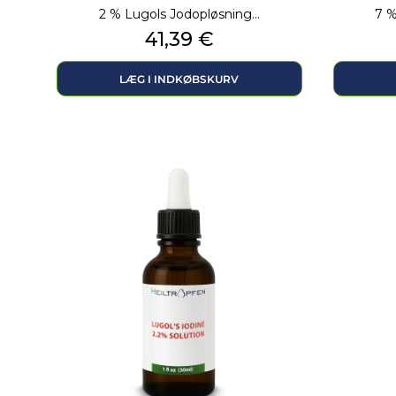
2 % Lugols Jodopløsning...
7 %
Pris
41,39 €
LÆG I INDKØBSKURV