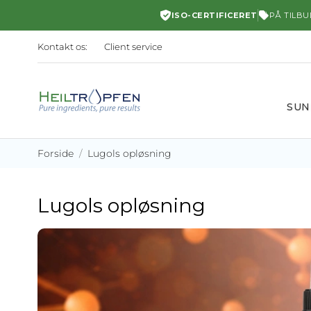
ISO-CERTIFICERET
PÅ TILBU
Kontakt os:
Client service
SU
Forside
Lugols opløsning
Lugols opløsning