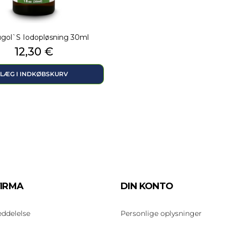
gol`s Iodopløsning 30ml
Pris
12,30 €
LÆG I INDKØBSKURV
FIRMA
DIN KONTO
eddelelse
Personlige oplysninger