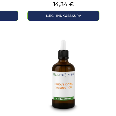
Pris
14,34 €
LÆG I INDKØBSKURV