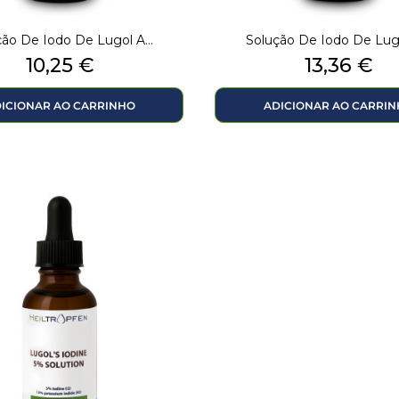
ão De Iodo De Lugol A...
Solução De Iodo De Lugo
Preço
Preço
10,25 €
13,36 €
ICIONAR AO CARRINHO
ADICIONAR AO CARRI