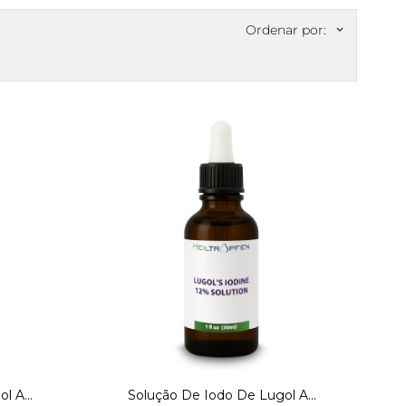
Ordenar por:
keyboard_arrow_down
l A...
Solução De Iodo De Lugol A...