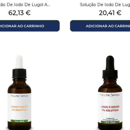
ão De Iodo De Lugol A...
Solução De Iodo De Lugo
Preço
Preço
62,13 €
20,41 €
ICIONAR AO CARRINHO
ADICIONAR AO CARRI