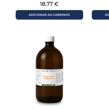
Preço
18,77 €
ADICIONAR AO CARRINHO
AD