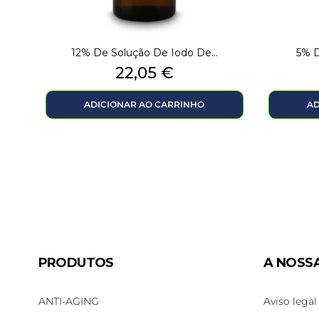
12% De Solução De Iodo De...
5% D
Preço
22,05 €
ADICIONAR AO CARRINHO
AD
PRODUTOS
A NOSS
ANTI-AGING
Aviso legal