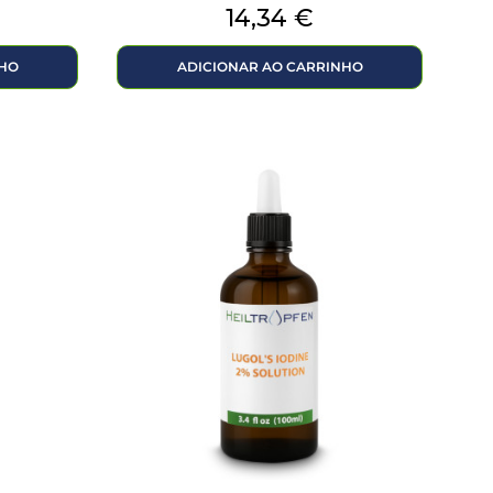
Preço
14,34 €
NHO
ADICIONAR AO CARRINHO