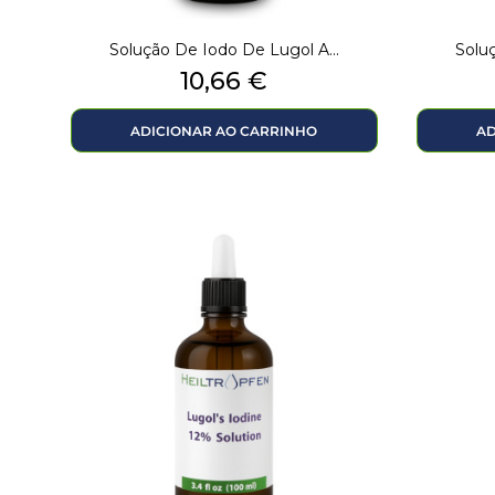
Solução De Iodo De Lugol A...
Soluç
Preço
10,66 €
ADICIONAR AO CARRINHO
AD