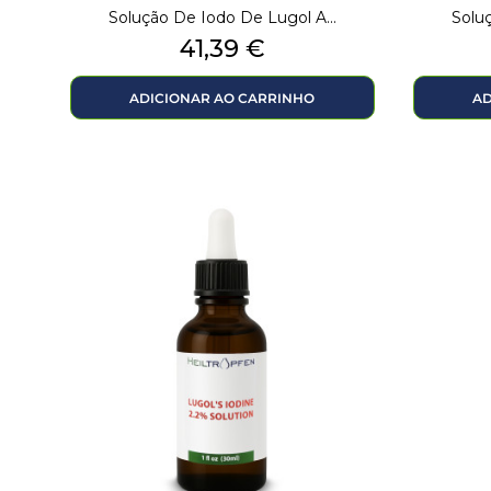
Solução De Iodo De Lugol A...
Soluç
Preço
41,39 €
ADICIONAR AO CARRINHO
AD