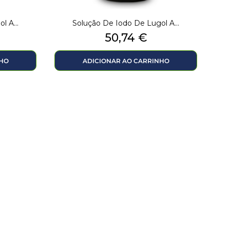
l A...
Solução De Iodo De Lugol A...
Preço
50,74 €
NHO
ADICIONAR AO CARRINHO