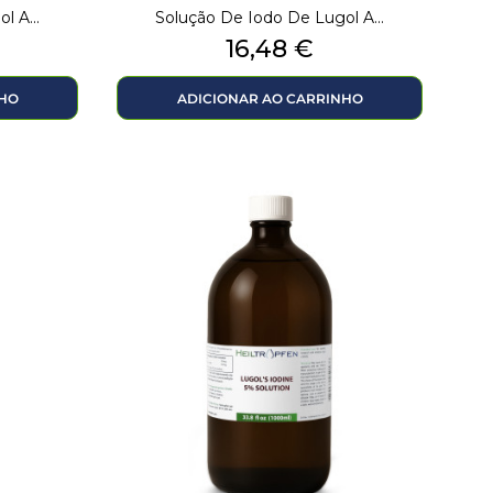
l A...
Solução De Iodo De Lugol A...
Preço
16,48 €
NHO
ADICIONAR AO CARRINHO