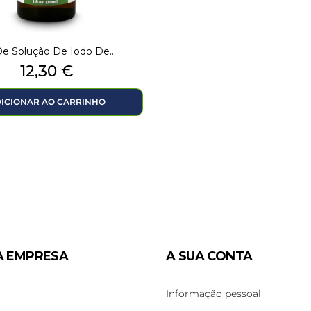
e Solução De Iodo De...
Preço
12,30 €
ICIONAR AO CARRINHO
A EMPRESA
A SUA CONTA
Informação pessoal