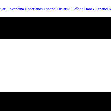
yar
Slovenčina
Nederlands
Español
Hrvatski
Čeština
Dansk
Español