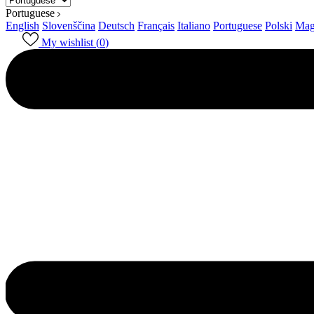
Portuguese
English
Slovenščina
Deutsch
Français
Italiano
Portuguese
Polski
Mag
My wishlist (
0
)