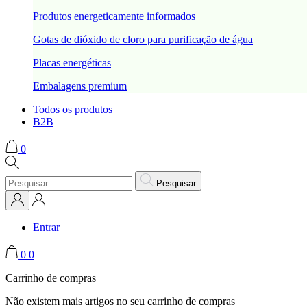
Produtos energeticamente informados
Gotas de dióxido de cloro para purificação de água
Placas energéticas
Embalagens premium
Todos os produtos
B2B
0
Pesquisar
Entrar
0
0
Carrinho de compras
Não existem mais artigos no seu carrinho de compras