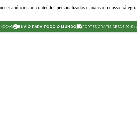
ecer anúncios ou conteúdos personalizados e analisar o nosso tráfego. 
OMOÇÃO
ENVIO PARA TODO O MUNDO
PORTES GRÁTIS DESDE 90 € (