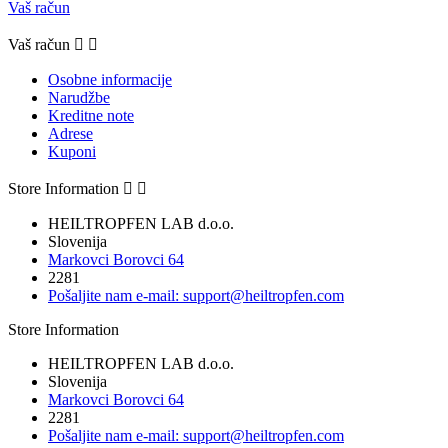
Vaš račun
Vaš račun


Osobne informacije
Narudžbe
Kreditne note
Adrese
Kuponi
Store Information


HEILTROPFEN LAB d.o.o.
Slovenija
Markovci Borovci 64
2281
Pošaljite nam e-mail:
support@heiltropfen.com
Store Information
HEILTROPFEN LAB d.o.o.
Slovenija
Markovci Borovci 64
2281
Pošaljite nam e-mail:
support@heiltropfen.com