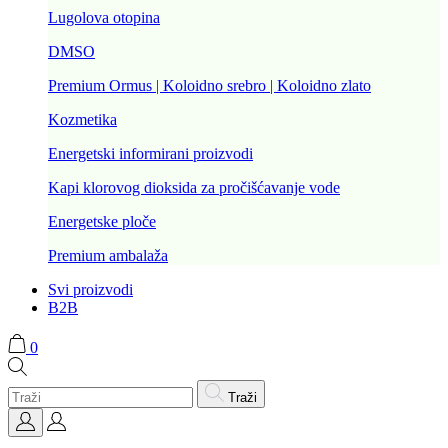
Lugolova otopina
DMSO
Premium Ormus | Koloidno srebro | Koloidno zlato
Kozmetika
Energetski informirani proizvodi
Kapi klorovog dioksida za pročišćavanje vode
Energetske ploče
Premium ambalaža
Svi proizvodi
B2B
0
Traži