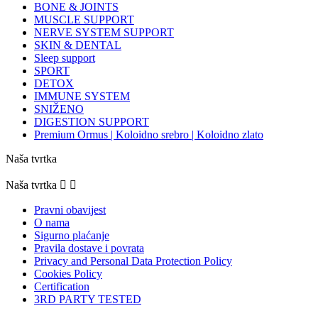
BONE & JOINTS
MUSCLE SUPPORT
NERVE SYSTEM SUPPORT
SKIN & DENTAL
Sleep support
SPORT
DETOX
IMMUNE SYSTEM
SNIŽENO
DIGESTION SUPPORT
Premium Ormus | Koloidno srebro | Koloidno zlato
Naša tvrtka
Naša tvrtka


Pravni obavijest
O nama
Sigurno plaćanje
Pravila dostave i povrata
Privacy and Personal Data Protection Policy
Cookies Policy
Certification
3RD PARTY TESTED