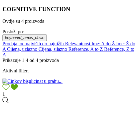
COGNITIVE FUNCTION
Ovdje su 4 proizvoda.
Posloži po:
keyboard_arrow_down
Prodaja, od najviših do najnižih
Relevantnost
Ime: A do Ž
Ime: Ž do
A
Cijena, uzlazno
Cijena, silazno
Reference, A to Z
Reference, Z to
A
Prikazuje 1-4 od 4 proizvoda
Aktivni filteri
1