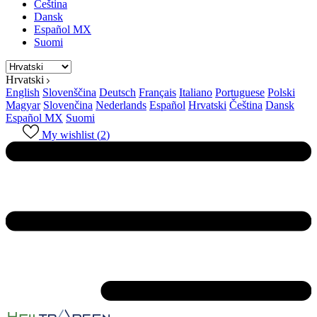
Čeština
Dansk
Español MX
Suomi
Hrvatski
English
Slovenščina
Deutsch
Français
Italiano
Portuguese
Polski
Magyar
Slovenčina
Nederlands
Español
Hrvatski
Čeština
Dansk
Español MX
Suomi
My wishlist (
2
)