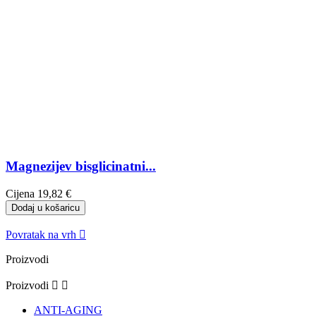
Magnezijev bisglicinatni...
Cijena
19,82 €
Dodaj u košaricu
Povratak na vrh

Proizvodi
Proizvodi


ANTI-AGING