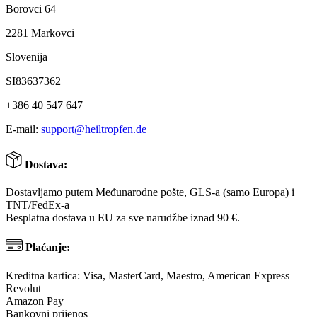
Borovci 64
2281 Markovci
Slovenija
SI83637362
+386 40 547 647
E-mail:
support@heiltropfen.de
Dostava:
Dostavljamo putem Međunarodne pošte, GLS-a (samo Europa) i
TNT/FedEx-a
Besplatna dostava u EU za sve narudžbe iznad 90 €.
Plaćanje:
Kreditna kartica: Visa, MasterCard, Maestro, American Express
Revolut
Amazon Pay
Bankovni prijenos