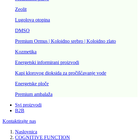
Zeolit
Lugolova otopina
DMSO
Premium Ormus | Koloidno srebro | Koloidno zlato
Kozmetika
Energetski informirani proizvodi
Kapi klorovog dioksida za pročišćavanje vode
Energetske ploče
Premium ambalaža
Svi proizvodi
B2B
Kontaktirajte nas
Naslovnica
COGNITIVE FUNCTION