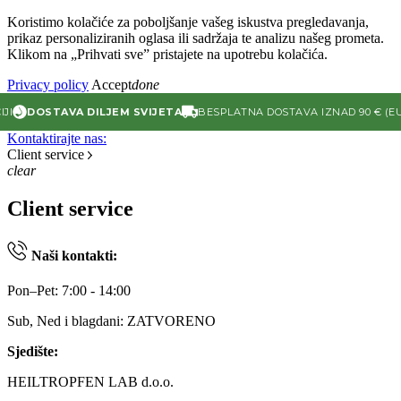
Koristimo kolačiće za poboljšanje vašeg iskustva pregledavanja,
prikaz personaliziranih oglasa ili sadržaja te analizu našeg prometa.
Klikom na „Prihvati sve” pristajete na upotrebu kolačića.
Privacy policy
Accept
done
DOSTAVA DILJEM SVIJETA
BESPLATNA DOSTAVA IZNAD 90 € (EU)
Kontaktirajte nas:
Client service
clear
Client service
Naši kontakti:
Pon–Pet: 7:00 - 14:00
Sub, Ned i blagdani: ZATVORENO
Sjedište:
HEILTROPFEN LAB d.o.o.