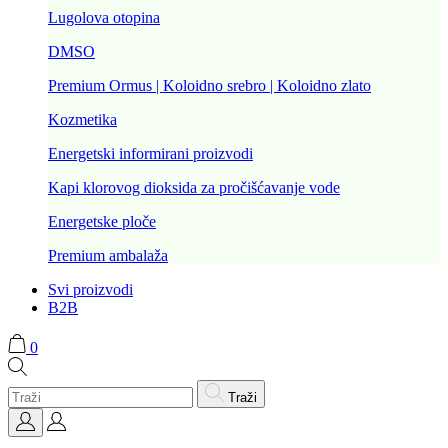
Lugolova otopina
DMSO
Premium Ormus | Koloidno srebro | Koloidno zlato
Kozmetika
Energetski informirani proizvodi
Kapi klorovog dioksida za pročišćavanje vode
Energetske ploče
Premium ambalaža
Svi proizvodi
B2B
0
Traži