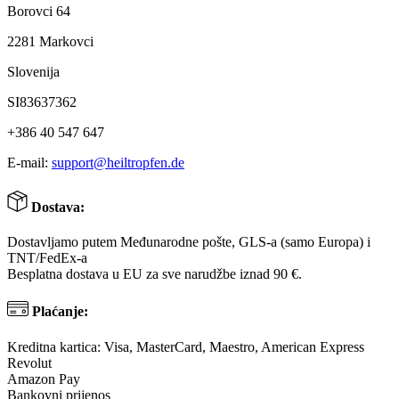
Borovci 64
2281 Markovci
Slovenija
SI83637362
+386 40 547 647
E-mail:
support@heiltropfen.de
Dostava:
Dostavljamo putem Međunarodne pošte, GLS-a (samo Europa) i
TNT/FedEx-a
Besplatna dostava u EU za sve narudžbe iznad 90 €.
Plaćanje:
Kreditna kartica: Visa, MasterCard, Maestro, American Express
Revolut
Amazon Pay
Bankovni prijenos