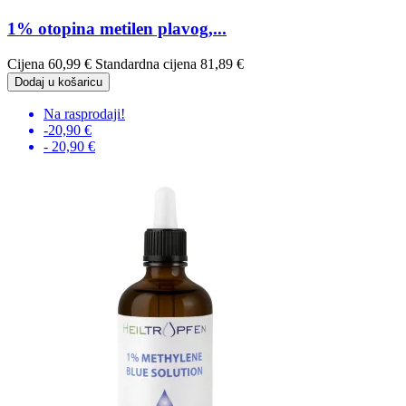
1% otopina metilen plavog,...
Cijena
60,99 €
Standardna cijena
81,89 €
Dodaj u košaricu
Na rasprodaji!
-20,90 €
- 20,90 €