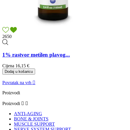
2650
1% rastvor metilen plavog...
Cijena
16,15 €
Dodaj u košaricu
Povratak na vrh

Proizvodi
Proizvodi


ANTI-AGING
BONE & JOINTS
MUSCLE SUPPORT
NERVE SYSTEM SUPPORT