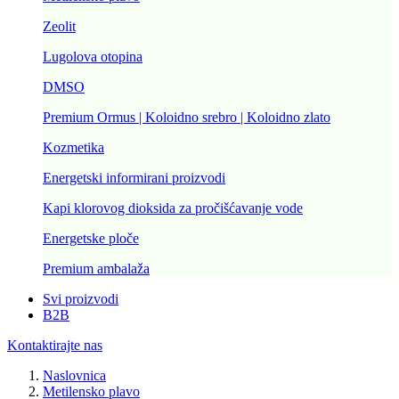
Zeolit
Lugolova otopina
DMSO
Premium Ormus | Koloidno srebro | Koloidno zlato
Kozmetika
Energetski informirani proizvodi
Kapi klorovog dioksida za pročišćavanje vode
Energetske ploče
Premium ambalaža
Svi proizvodi
B2B
Kontaktirajte nas
Naslovnica
Metilensko plavo