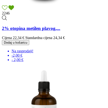
2246
2% otopina metilen plavog,...
Cijena
22,34 €
Standardna cijena
24,34 €
Dodaj u košaricu
Na rasprodaji!
-2,00 €
- 2,00 €