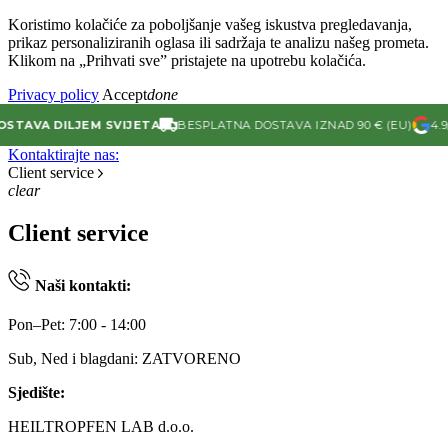
Koristimo kolačiće za poboljšanje vašeg iskustva pregledavanja,
prikaz personaliziranih oglasa ili sadržaja te analizu našeg prometa.
Klikom na „Prihvati sve” pristajete na upotrebu kolačića.
Privacy policy
Accept
done
A DILJEM SVIJETA
BESPLATNA DOSTAVA IZNAD 90 € (EU)
4.9/5 OC
Kontaktirajte nas:
Client service
clear
Client service
Naši kontakti:
Pon–Pet: 7:00 - 14:00
Sub, Ned i blagdani: ZATVORENO
Sjedište:
HEILTROPFEN LAB d.o.o.