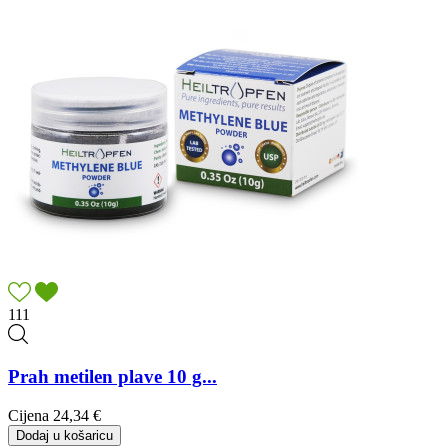
111
Prah metilen plave 10 g...
Cijena
24,34 €
Dodaj u košaricu