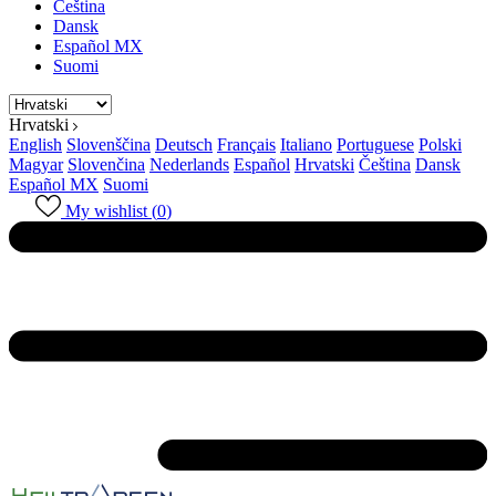
Čeština
Dansk
Español MX
Suomi
Hrvatski
English
Slovenščina
Deutsch
Français
Italiano
Portuguese
Polski
Magyar
Slovenčina
Nederlands
Español
Hrvatski
Čeština
Dansk
Español MX
Suomi
My wishlist (
0
)