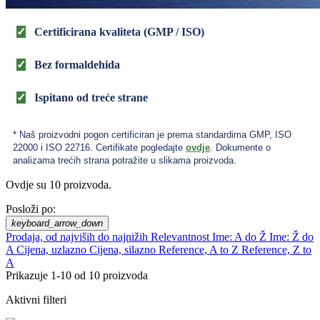
✓
Certificirana kvaliteta (GMP / ISO)
✓
Bez formaldehida
✓
Ispitano od treće strane
* Naš proizvodni pogon certificiran je prema standardima GMP, ISO
22000 i ISO 22716. Certifikate pogledajte
ovdje
. Dokumente o
analizama trećih strana potražite u slikama proizvoda.
Ovdje su 10 proizvoda.
Posloži po:
keyboard_arrow_down
Prodaja, od najviših do najnižih
Relevantnost
Ime: A do Ž
Ime: Ž do
A
Cijena, uzlazno
Cijena, silazno
Reference, A to Z
Reference, Z to
A
Prikazuje 1-10 od 10 proizvoda
Aktivni filteri