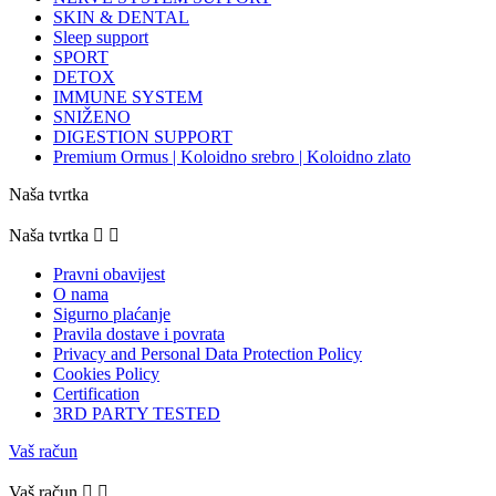
SKIN & DENTAL
Sleep support
SPORT
DETOX
IMMUNE SYSTEM
SNIŽENO
DIGESTION SUPPORT
Premium Ormus | Koloidno srebro | Koloidno zlato
Naša tvrtka
Naša tvrtka


Pravni obavijest
O nama
Sigurno plaćanje
Pravila dostave i povrata
Privacy and Personal Data Protection Policy
Cookies Policy
Certification
3RD PARTY TESTED
Vaš račun
Vaš račun

