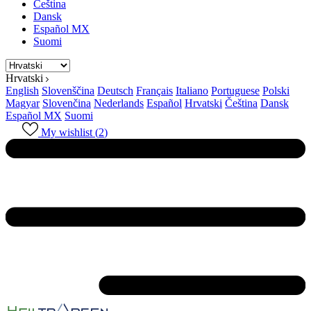
Čeština
Dansk
Español MX
Suomi
Hrvatski
English
Slovenščina
Deutsch
Français
Italiano
Portuguese
Polski
Magyar
Slovenčina
Nederlands
Español
Hrvatski
Čeština
Dansk
Español MX
Suomi
My wishlist (
2
)