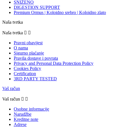
SNIŽENO
DIGESTION SUPPORT
Premium Ormus | Koloidno srebro | Koloidno zlato
Naša tvrtka
Naša tvrtka


Pravni obavijest
O nama
Sigurno plaćanje
Pravila dostave i povrata
Privacy and Personal Data Protection Policy
Cookies Policy
Certification
3RD PARTY TESTED
Vaš račun
Vaš račun


Osobne informacije
Narudžbe
Kreditne note
Adrese