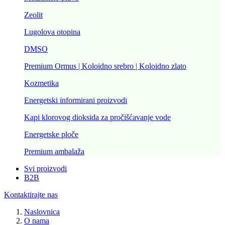
Zeolit
Lugolova otopina
DMSO
Premium Ormus | Koloidno srebro | Koloidno zlato
Kozmetika
Energetski informirani proizvodi
Kapi klorovog dioksida za pročišćavanje vode
Energetske ploče
Premium ambalaža
Svi proizvodi
B2B
Kontaktirajte nas
Naslovnica
O nama