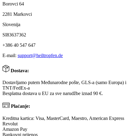
Borovci 64
2281 Markovci
Slovenija
SI83637362
+386 40 547 647
E-mail:
support@heiltropfen.de
Dostava:
Dostavljamo putem Međunarodne pošte, GLS-a (samo Europa) i
TNT/FedEx-a
Besplatna dostava u EU za sve narudžbe iznad 90 €.
Plaćanje:
Kreditna kartica: Visa, MasterCard, Maestro, American Express
Revolut
Amazon Pay
Bankovni prijenos