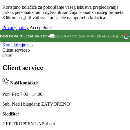
Koristimo kolačiće za poboljšanje vašeg iskustva pregledavanja,
prikaz personaliziranih oglasa ili sadržaja te analizu našeg prometa.
Klikom na „Prihvati sve” pristajete na upotrebu kolačića.
Privacy policy
Accept
done
AVA DILJEM SVIJETA
BESPLATNA DOSTAVA IZNAD 90 € (EU)
4.9/5 
Kontaktirajte nas:
Client service
clear
Client service
Naši kontakti:
Pon–Pet: 7:00 - 14:00
Sub, Ned i blagdani: ZATVORENO
Sjedište:
HEILTROPFEN LAB d.o.o.