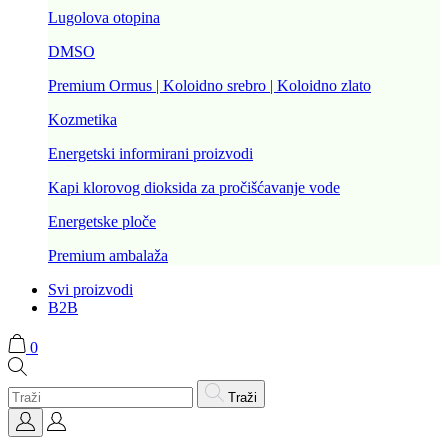
Lugolova otopina
DMSO
Premium Ormus | Koloidno srebro | Koloidno zlato
Kozmetika
Energetski informirani proizvodi
Kapi klorovog dioksida za pročišćavanje vode
Energetske ploče
Premium ambalaža
Svi proizvodi
B2B
0
Traži