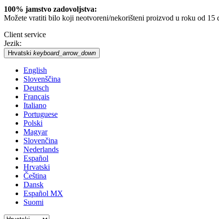
100% jamstvo zadovoljstva:
Možete vratiti bilo koji neotvoreni/nekorišteni proizvod u roku od 15
Client service
Jezik:
Hrvatski
keyboard_arrow_down
English
Slovenščina
Deutsch
Français
Italiano
Portuguese
Polski
Magyar
Slovenčina
Nederlands
Español
Hrvatski
Čeština
Dansk
Español MX
Suomi