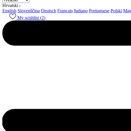
Hrvatski
English
Slovenščina
Deutsch
Français
Italiano
Portuguese
Polski
Mag
My wishlist (
2
)