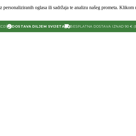
 personaliziranih oglasa ili sadržaja te analizu našeg prometa. Klikom n
CIJI
DOSTAVA DILJEM SVIJETA
BESPLATNA DOSTAVA IZNAD 90 € (