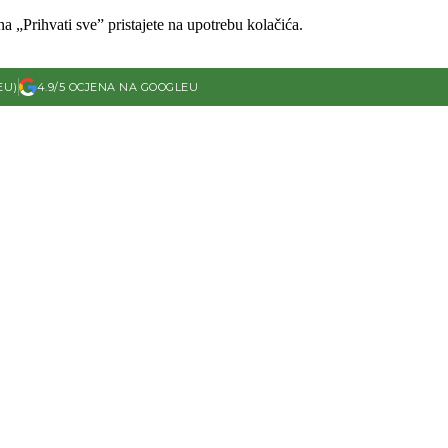
a „Prihvati sve” pristajete na upotrebu kolačića.
EU)
4.9/5 OCJENA NA GOOGLEU