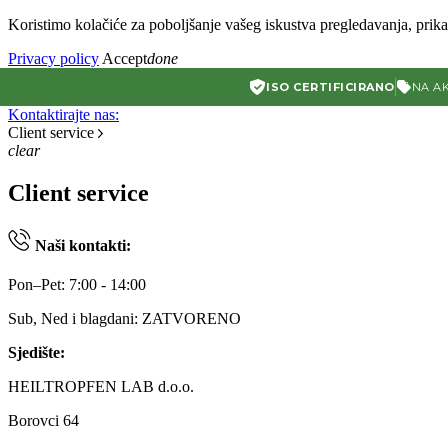
Koristimo kolačiće za poboljšanje vašeg iskustva pregledavanja, prikaz
Privacy policy
Accept
done
ISO CERTIFICIRANO
NA AK
Kontaktirajte nas:
Client service
clear
Client service
Naši kontakti:
Pon–Pet: 7:00 - 14:00
Sub, Ned i blagdani: ZATVORENO
Sjedište:
HEILTROPFEN LAB d.o.o.
Borovci 64