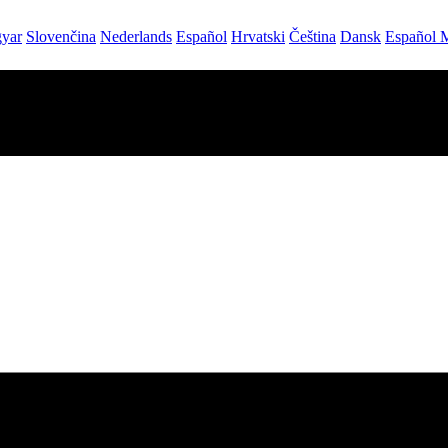
yar
Slovenčina
Nederlands
Español
Hrvatski
Čeština
Dansk
Español