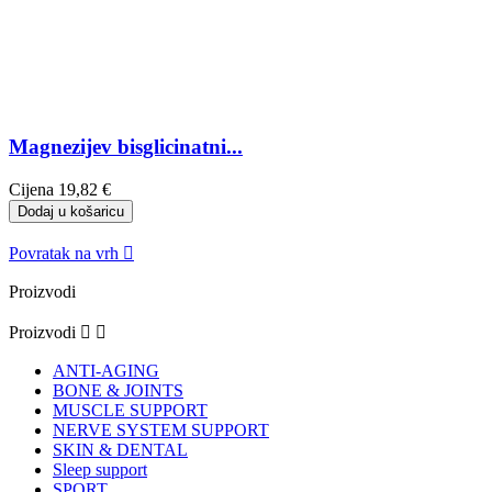
Magnezijev bisglicinatni...
Cijena
19,82 €
Dodaj u košaricu
Povratak na vrh

Proizvodi
Proizvodi


ANTI-AGING
BONE & JOINTS
MUSCLE SUPPORT
NERVE SYSTEM SUPPORT
SKIN & DENTAL
Sleep support
SPORT