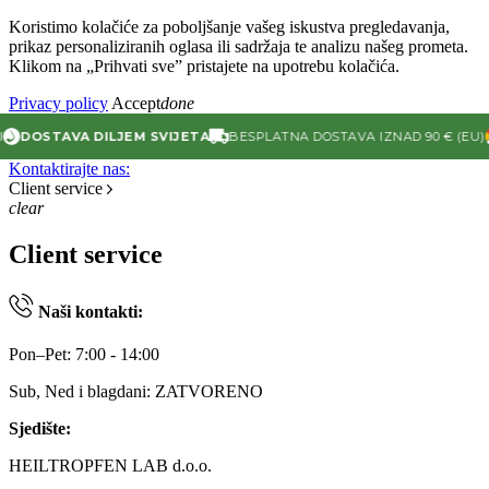
Koristimo kolačiće za poboljšanje vašeg iskustva pregledavanja,
prikaz personaliziranih oglasa ili sadržaja te analizu našeg prometa.
Klikom na „Prihvati sve” pristajete na upotrebu kolačića.
Privacy policy
Accept
done
OSTAVA DILJEM SVIJETA
BESPLATNA DOSTAVA IZNAD 90 € (EU)
4
Kontaktirajte nas:
Client service
clear
Client service
Naši kontakti:
Pon–Pet: 7:00 - 14:00
Sub, Ned i blagdani: ZATVORENO
Sjedište:
HEILTROPFEN LAB d.o.o.