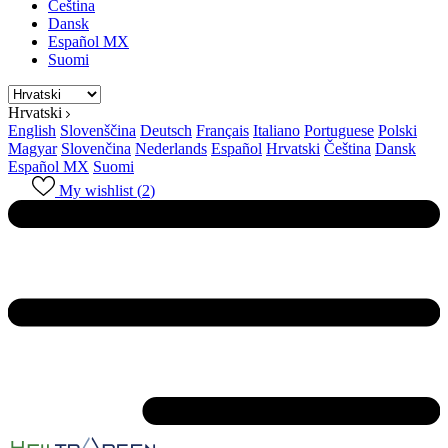
Čeština
Dansk
Español MX
Suomi
Hrvatski
English
Slovenščina
Deutsch
Français
Italiano
Portuguese
Polski
Magyar
Slovenčina
Nederlands
Español
Hrvatski
Čeština
Dansk
Español MX
Suomi
My wishlist (
2
)