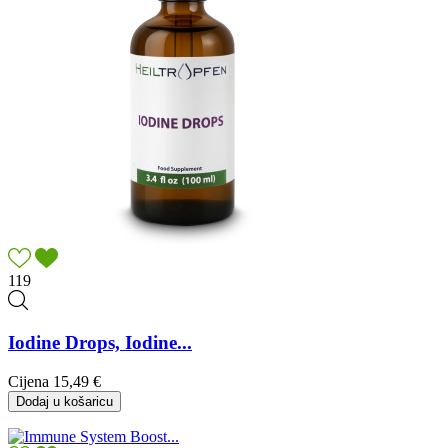
119
Iodine Drops, Iodine...
Cijena
15,49 €
Dodaj u košaricu