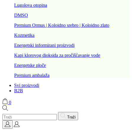
Lugolova otopina
DMSO
Premium Ormus | Koloidno srebro | Koloidno zlato
Kozmetika
Energetski informirani proizvodi
Kapi klorovog dioksida za pročišćavanje vode
Energetske ploče
Premium ambalaža
Svi proizvodi
B2B
0
Traži