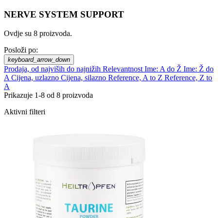
NERVE SYSTEM SUPPORT
Ovdje su 8 proizvoda.
Posloži po:
keyboard_arrow_down
Prodaja, od najviših do najnižih
Relevantnost
Ime: A do Ž
Ime: Ž do
A
Cijena, uzlazno
Cijena, silazno
Reference, A to Z
Reference, Z to
A
Prikazuje 1-8 od 8 proizvoda
Aktivni filteri