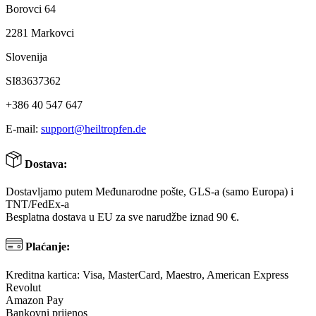
Borovci 64
2281 Markovci
Slovenija
SI83637362
+386 40 547 647
E-mail:
support@heiltropfen.de
Dostava:
Dostavljamo putem Međunarodne pošte, GLS-a (samo Europa) i
TNT/FedEx-a
Besplatna dostava u EU za sve narudžbe iznad 90 €.
Plaćanje:
Kreditna kartica: Visa, MasterCard, Maestro, American Express
Revolut
Amazon Pay
Bankovni prijenos