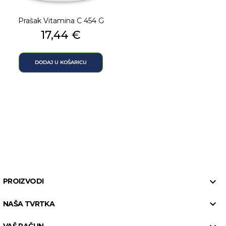
Prašak Vitamina C 454 G
Cijena
17,44 €
DODAJ U KOŠARICU

PROIZVODI

NAŠA TVRTKA