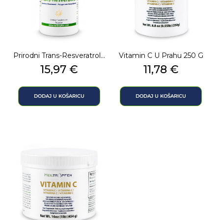
Prirodni Trans-Resveratrol...
Vitamin C U Prahu 250 G
Cijena
Cijena
15,97 €
11,78 €
DODAJ U KOŠARICU
DODAJ U KOŠARICU