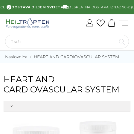
IJI
DOSTAVA DILJEM SVIJETA
BESPLATNA DOSTAVA IZNAD 90 € (E
Naslovnica
HEART AND CARDIOVASCULAR SYSTEM
HEART AND
CARDIOVASCULAR SYSTEM
keyboard_arrow_down