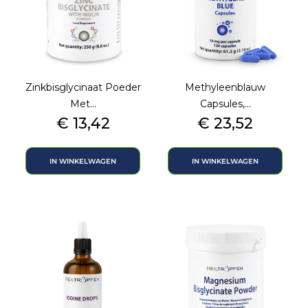
Zinkbisglycinaat Poeder
Methyleenblauw
Met...
Capsules,...
Prijs
Prijs
€ 13,42
€ 23,52
IN WINKELWAGEN
IN WINKELWAGEN