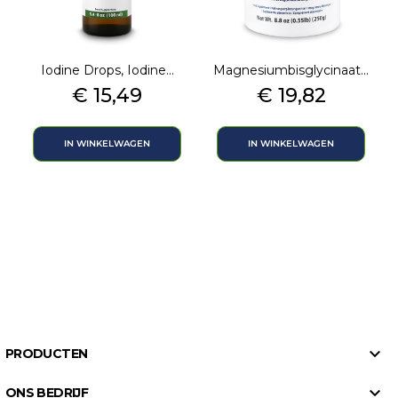
Iodine Drops, Iodine...
Magnesiumbisglycinaat...
Prijs
Prijs
€ 15,49
€ 19,82
IN WINKELWAGEN
IN WINKELWAGEN

PRODUCTEN

ONS BEDRIJF