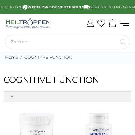
UITVERKOOP
WERELDWIJDE VERZENDING
GRATIS VERZENDING VANA
Home
COGNITIVE FUNCTION
COGNITIVE FUNCTION
keyboard_arrow_down