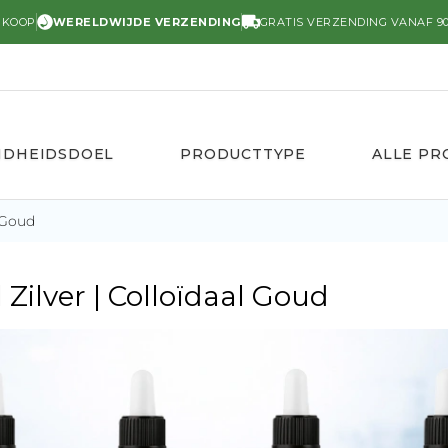
RKOOP
WERELDWIJDE VERZENDING
GRATIS VERZENDING VANAF 90
NDHEIDSDOEL
PRODUCTTYPE
ALLE P
 Goud
Zilver | Colloïdaal Goud