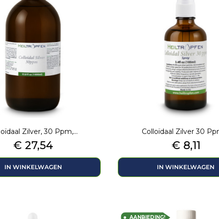
loïdaal Zilver, 30 Ppm,...
Colloïdaal Zilver 30 Ppm
Prijs
Prijs
€ 27,54
€ 8,11
IN WINKELWAGEN
IN WINKELWAGEN
AANBIEDING!