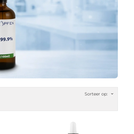
Sorteer op:
keyboard_arrow_down