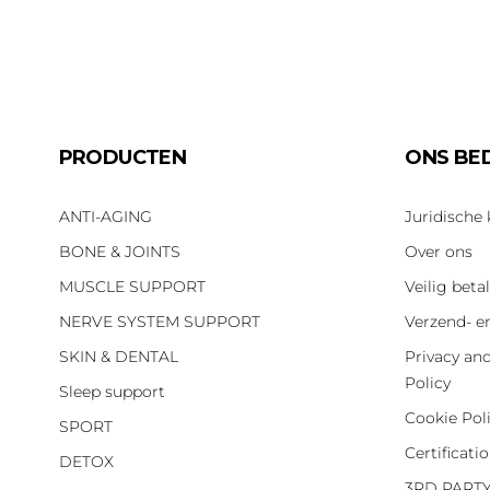
PRODUCTEN
ONS BED
ANTI-AGING
Juridische
BONE & JOINTS
Over ons
MUSCLE SUPPORT
Veilig beta
NERVE SYSTEM SUPPORT
Verzend- e
SKIN & DENTAL
Privacy an
Policy
Sleep support
Cookie Pol
SPORT
Certificati
DETOX
3RD PART