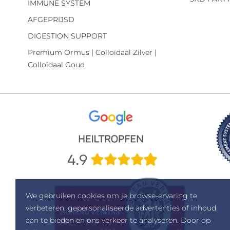
IMMUNE SYSTEM
AFGEPRIJSD
DIGESTION SUPPORT
Premium Ormus | Colloïdaal Zilver |
Colloïdaal Goud
We gebruiken cookies om je browse-ervaring te
verbeteren, gepersonaliseerde advertenties of inhoud
aan te bieden en ons verkeer te analyseren. Door op