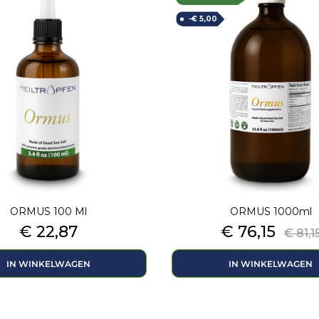
-€ 5,00
ORMUS 100 Ml
ORMUS 1000ml
Prijs
Prijs
Nor
€ 22,87
€ 76,15
€ 81,1
prijs
IN WINKELWAGEN
IN WINKELWAGEN