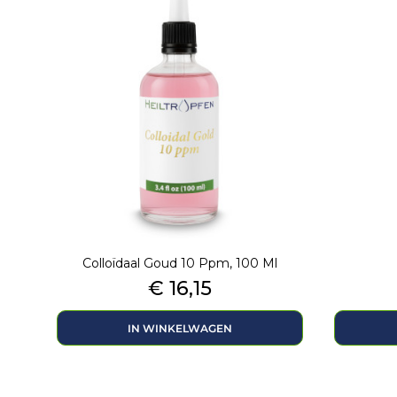
Colloïdaal Goud 10 Ppm, 100 Ml
Prijs
€ 16,15
IN WINKELWAGEN