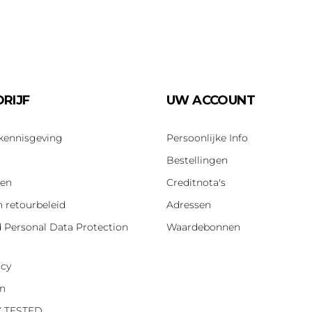
RIJF
UW ACCOUNT
 kennisgeving
Persoonlijke Info
Bestellingen
len
Creditnota's
n retourbeleid
Adressen
d Personal Data Protection
Waardebonnen
icy
on
Y TESTED