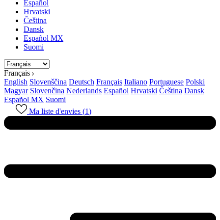
Español
Hrvatski
Čeština
Dansk
Español MX
Suomi
Français
English
Slovenščina
Deutsch
Français
Italiano
Portuguese
Polski
Magyar
Slovenčina
Nederlands
Español
Hrvatski
Čeština
Dansk
Español MX
Suomi
Ma liste d'envies (
1
)