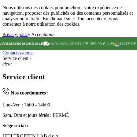
Nous utilisons des cookies pour améliorer votre expérience de
navigation, proposer des publicités ou des contenus personnalisés et
analyser notre trafic. En cliquant sur « Tout accepter », vous
consentez à notre utilisation des cookies.
Privacy policy
Accept
done
AISON MONDIALE
LIVRAISON GRATUITE DÈS 90 € (UE)
NOTE DE 4.9/5
Contactez-nous:
Service client
clear
Service client
Nos coordonnées :
Lun–Ven : 7h00 - 14h00
Sam, Dim et jours fériés : FERMÉ
Siège social :
HEILTROPFEN LAB d.o.o.