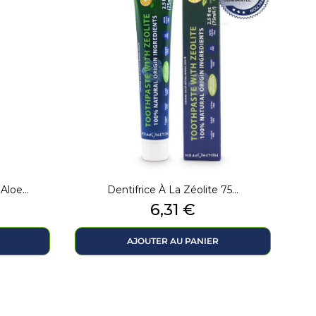
loe...
Dentifrice À La Zéolite 75...
Prix
6,31 €
AJOUTER AU PANIER