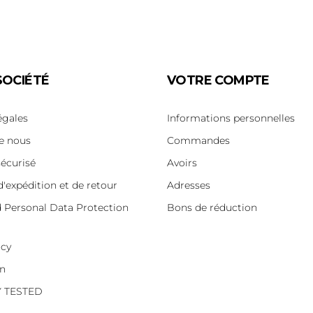
SOCIÉTÉ
VOTRE COMPTE
égales
Informations personnelles
e nous
Commandes
écurisé
Avoirs
d'expédition et de retour
Adresses
d Personal Data Protection
Bons de réduction
icy
on
Y TESTED