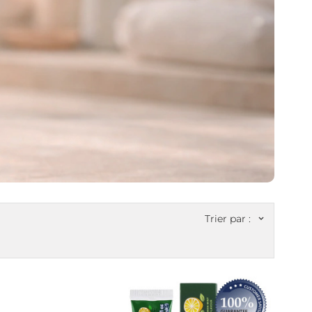
Trier par :
keyboard_arrow_down