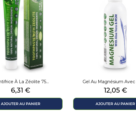
tifrice À La Zéolite 75...
Gel Au Magnésium Avec A
Prix
Prix
6,31 €
12,05 €
AJOUTER AU PANIER
AJOUTER AU PANIER