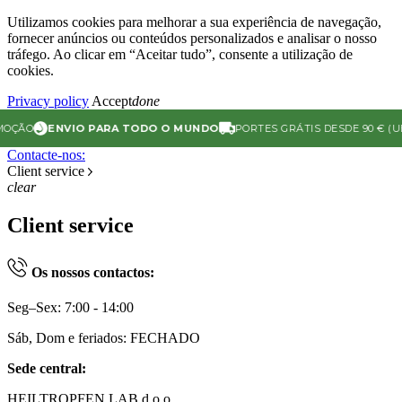
Utilizamos cookies para melhorar a sua experiência de navegação,
fornecer anúncios ou conteúdos personalizados e analisar o nosso
tráfego. Ao clicar em “Aceitar tudo”, consente a utilização de
cookies.
Privacy policy
Accept
done
ENVIO PARA TODO O MUNDO
PORTES GRÁTIS DESDE 90 € (UE)
CL
Contacte-nos:
Client service
clear
Client service
Os nossos contactos:
Seg–Sex: 7:00 - 14:00
Sáb, Dom e feriados: FECHADO
Sede central:
HEILTROPFEN LAB d.o.o.