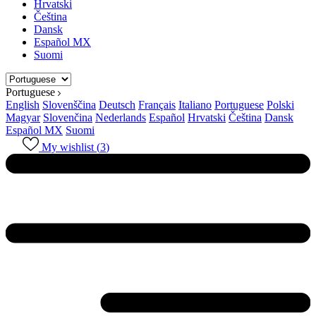
Hrvatski
Čeština
Dansk
Español MX
Suomi
Portuguese
English
Slovenščina
Deutsch
Français
Italiano
Portuguese
Polski
Magyar
Slovenčina
Nederlands
Español
Hrvatski
Čeština
Dansk
Español MX
Suomi
My wishlist (
3
)