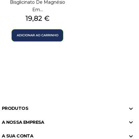
Bisglicinato De Magnésio
Em...
Preço
19,82 €
ADICIONAR AO CARRINHO

PRODUTOS

A NOSSA EMPRESA

A SUA CONTA