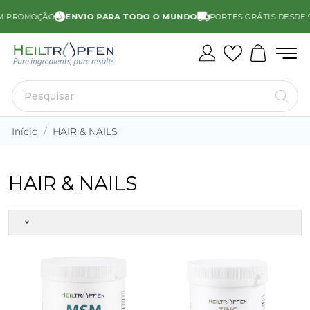
M PROMOÇÃO
ENVIO PARA TODO O MUNDO
PORTES GRÁTIS DESDE 90
Início
HAIR & NAILS
HAIR & NAILS
keyboard_arrow_down