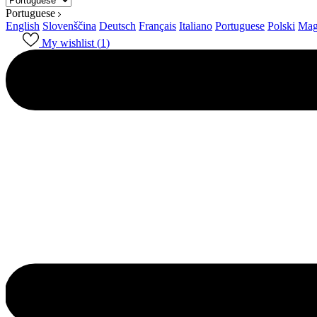
Portuguese
English
Slovenščina
Deutsch
Français
Italiano
Portuguese
Polski
Mag
My wishlist (
1
)