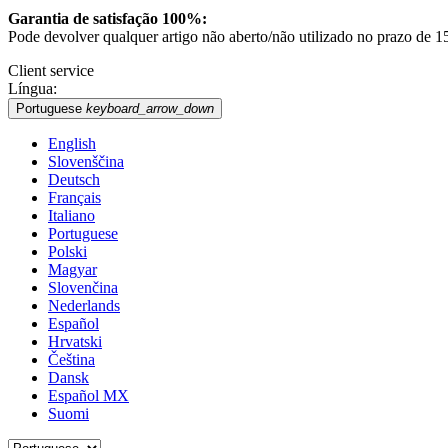
Garantia de satisfação 100%:
Pode devolver qualquer artigo não aberto/não utilizado no prazo de 15
Client service
Língua:
Portuguese
keyboard_arrow_down
English
Slovenščina
Deutsch
Français
Italiano
Portuguese
Polski
Magyar
Slovenčina
Nederlands
Español
Hrvatski
Čeština
Dansk
Español MX
Suomi