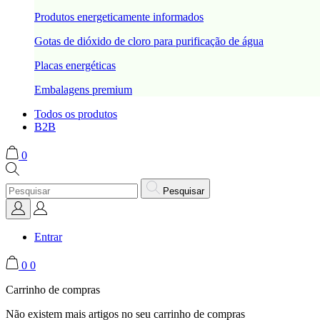
Produtos energeticamente informados
Gotas de dióxido de cloro para purificação de água
Placas energéticas
Embalagens premium
Todos os produtos
B2B
0
Pesquisar
Entrar
0
0
Carrinho de compras
Não existem mais artigos no seu carrinho de compras