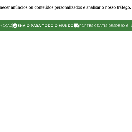
ecer anúncios ou conteúdos personalizados e analisar o nosso tráfego. 
OMOÇÃO
ENVIO PARA TODO O MUNDO
PORTES GRÁTIS DESDE 90 € (