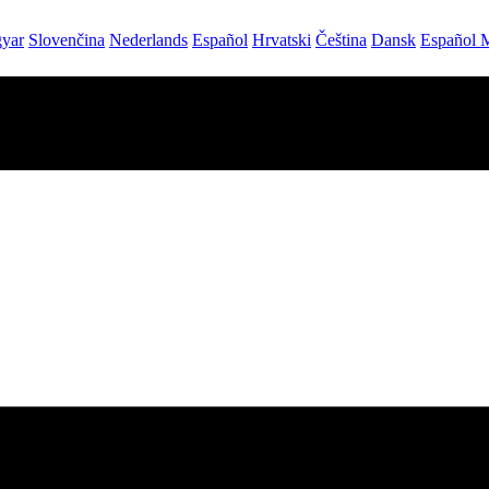
yar
Slovenčina
Nederlands
Español
Hrvatski
Čeština
Dansk
Español