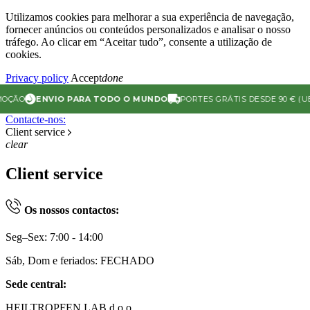
Utilizamos cookies para melhorar a sua experiência de navegação,
fornecer anúncios ou conteúdos personalizados e analisar o nosso
tráfego. Ao clicar em “Aceitar tudo”, consente a utilização de
cookies.
Privacy policy
Accept
done
O
ENVIO PARA TODO O MUNDO
PORTES GRÁTIS DESDE 90 € (UE)
Contacte-nos:
Client service
clear
Client service
Os nossos contactos:
Seg–Sex: 7:00 - 14:00
Sáb, Dom e feriados: FECHADO
Sede central:
HEILTROPFEN LAB d.o.o.