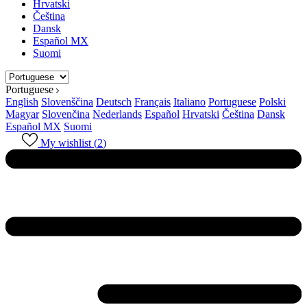
Hrvatski
Čeština
Dansk
Español MX
Suomi
Portuguese
English
Slovenščina
Deutsch
Français
Italiano
Portuguese
Polski
Magyar
Slovenčina
Nederlands
Español
Hrvatski
Čeština
Dansk
Español MX
Suomi
My wishlist (
2
)