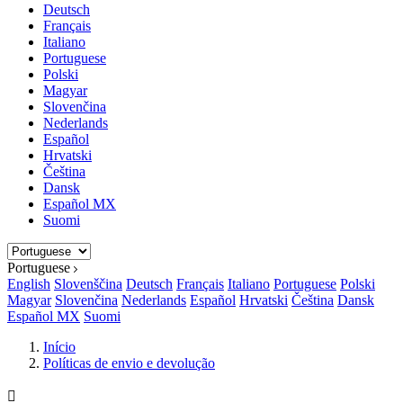
Deutsch
Français
Italiano
Portuguese
Polski
Magyar
Slovenčina
Nederlands
Español
Hrvatski
Čeština
Dansk
Español MX
Suomi
Portuguese
English
Slovenščina
Deutsch
Français
Italiano
Portuguese
Polski
Magyar
Slovenčina
Nederlands
Español
Hrvatski
Čeština
Dansk
Español MX
Suomi
Início
Políticas de envio e devolução
