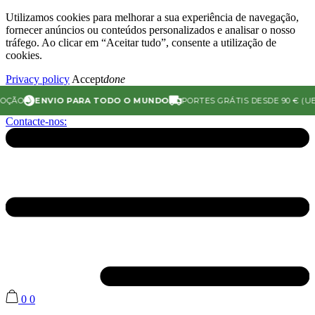
Utilizamos cookies para melhorar a sua experiência de navegação,
fornecer anúncios ou conteúdos personalizados e analisar o nosso
tráfego. Ao clicar em “Aceitar tudo”, consente a utilização de
cookies.
Privacy policy
Accept
done
ÇÃO
ENVIO PARA TODO O MUNDO
PORTES GRÁTIS DESDE 90 € (UE)
Contacte-nos:
0
0