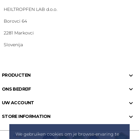
HEILTROPFEN LAB d.o.o.
Borovci 64
2281 Markovci
Slovenija

PRODUCTEN

ONS BEDRIJF

UW ACCOUNT

STORE INFORMATION
We gebruiken cookies om je browse-ervaring te