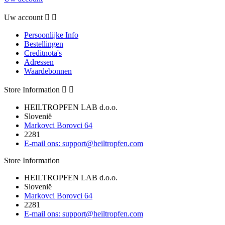
Uw account


Persoonlijke Info
Bestellingen
Creditnota's
Adressen
Waardebonnen
Store Information


HEILTROPFEN LAB d.o.o.
Slovenië
Markovci Borovci 64
2281
E-mail ons:
support@heiltropfen.com
Store Information
HEILTROPFEN LAB d.o.o.
Slovenië
Markovci Borovci 64
2281
E-mail ons:
support@heiltropfen.com