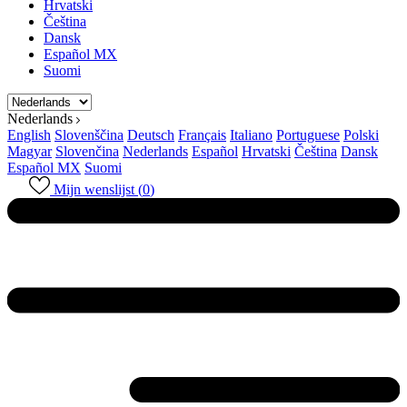
Hrvatski
Čeština
Dansk
Español MX
Suomi
Nederlands
English
Slovenščina
Deutsch
Français
Italiano
Portuguese
Polski
Magyar
Slovenčina
Nederlands
Español
Hrvatski
Čeština
Dansk
Español MX
Suomi
Mijn wenslijst (
0
)