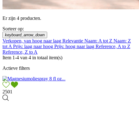
Er zijn 4 producten.
Sorteer op:
keyboard_arrow_down
Verkopen, van hoog naar laag
Relevantie
Naam: A tot Z
Naam: Z
tot A
Prijs: laag naar hoog
Prijs: hoog naar laag
Reference, A to Z
Reference, Z to A
Item 1-4 van 4 in totaal item(s)
Actieve filters
2501