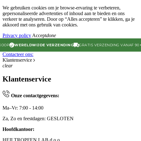
We gebruiken cookies om je browse-ervaring te verbeteren,
gepersonaliseerde advertenties of inhoud aan te bieden en ons
verkeer te analyseren. Door op “Alles accepteren” te klikken, ga je
akkoord met ons gebruik van cookies.
Privacy policy
Accept
done
WERELDWIJDE VERZENDING
GRATIS VERZENDING VANAF 90 € (EU)
Contacteer ons:
Klantenservice
clear
Klantenservice
Onze contactgegevens:
Ma–Vr: 7:00 - 14:00
Za, Zo en feestdagen: GESLOTEN
Hoofdkantoor:
HEILTROPFEN LAB d.o.o.