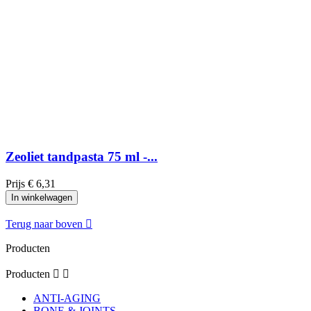
Zeoliet tandpasta 75 ml -...
Prijs
€ 6,31
In winkelwagen
Terug naar boven

Producten
Producten


ANTI-AGING
BONE & JOINTS