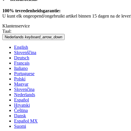
100% tevredenheidsgarantie:
U kunt elk ongeopend/ongebruikt artikel binnen 15 dagen na de lever
Klantenservice
Taal:
Nederlands
keyboard_arrow_down
English
Slovenščina
Deutsch
Français
Italiano
Portuguese
Polski
Magyar
Slovenčina
Nederlands
Español
Hrvatski
Čeština
Dansk
Español MX
Suomi