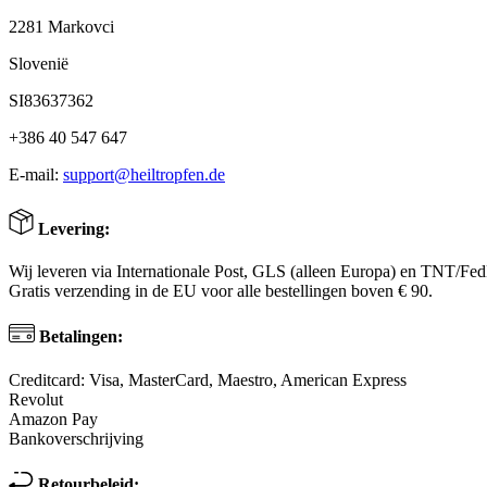
2281 Markovci
Slovenië
SI83637362
+386 40 547 647
E-mail:
support@heiltropfen.de
Levering:
Wij leveren via Internationale Post, GLS (alleen Europa) en TNT/Fe
Gratis verzending in de EU voor alle bestellingen boven € 90.
Betalingen:
Creditcard: Visa, MasterCard, Maestro, American Express
Revolut
Amazon Pay
Bankoverschrijving
Retourbeleid: