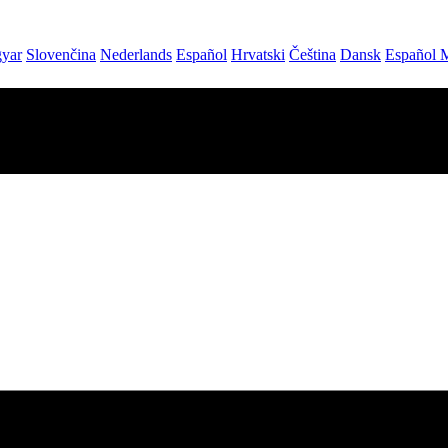
yar
Slovenčina
Nederlands
Español
Hrvatski
Čeština
Dansk
Español