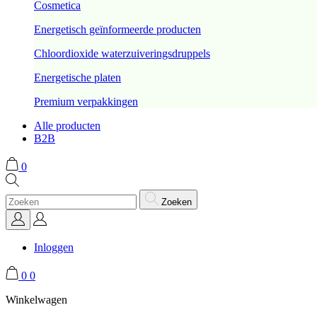
Cosmetica
Energetisch geïnformeerde producten
Chloordioxide waterzuiveringsdruppels
Energetische platen
Premium verpakkingen
Alle producten
B2B
0
Zoeken
Inloggen
0
0
Winkelwagen