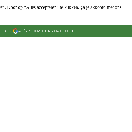
ren. Door op “Alles accepteren” te klikken, ga je akkoord met ons
 € (EU)
4.9/5 BEOORDELING OP GOOGLE