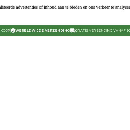
iseerde advertenties of inhoud aan te bieden en ons verkeer te analyse
RKOOP
WERELDWIJDE VERZENDING
GRATIS VERZENDING VANAF 90