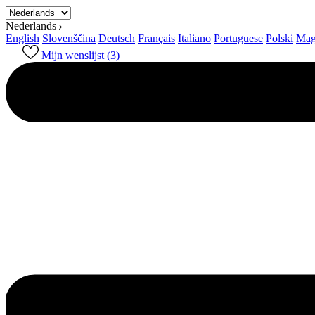
Nederlands
English
Slovenščina
Deutsch
Français
Italiano
Portuguese
Polski
Mag
Mijn wenslijst (
3
)