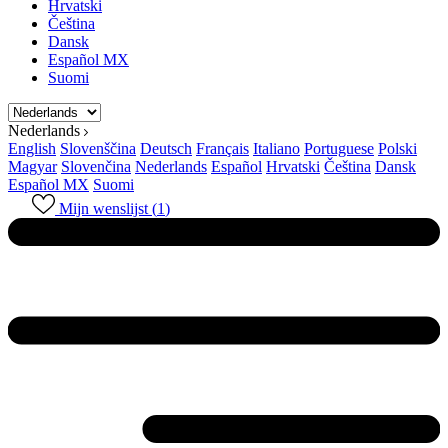
Hrvatski
Čeština
Dansk
Español MX
Suomi
Nederlands
English
Slovenščina
Deutsch
Français
Italiano
Portuguese
Polski
Magyar
Slovenčina
Nederlands
Español
Hrvatski
Čeština
Dansk
Español MX
Suomi
Mijn wenslijst (
1
)