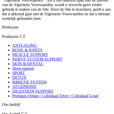
“Algemene Voorwaarden”. Als u niet akkoord gaat met de inhoud
van de Algemene Voorwaarden, wordt u verzocht geen verder
gebruik te maken van de Site. Door de Site te bezoeken, geeft u aan
dat u akkoord gaat met de Algemene Voorwaarden en dat u hieraan
wettelijk gebonden bent.
Producten
Producten


ANTI-AGING
BONE & JOINTS
MUSCLE SUPPORT
NERVE SYSTEM SUPPORT
SKIN & DENTAL
Sleep support
SPORT
DETOX
IMMUNE SYSTEM
AFGEPRIJSD
DIGESTION SUPPORT
Premium Ormus | Colloïdaal Zilver | Colloïdaal Goud
Ons bedrijf
Ons bedrijf

