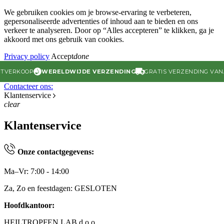
We gebruiken cookies om je browse-ervaring te verbeteren,
gepersonaliseerde advertenties of inhoud aan te bieden en ons
verkeer te analyseren. Door op “Alles accepteren” te klikken, ga je
akkoord met ons gebruik van cookies.
Privacy policy
Accept
done
VERKOOP
WERELDWIJDE VERZENDING
GRATIS VERZENDING VANAF 9
Contacteer ons:
Klantenservice
clear
Klantenservice
Onze contactgegevens:
Ma–Vr: 7:00 - 14:00
Za, Zo en feestdagen: GESLOTEN
Hoofdkantoor:
HEILTROPFEN LAB d.o.o.