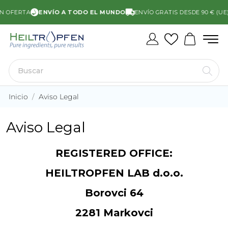
N OFERTA
ENVÍO A TODO EL MUNDO
ENVÍO GRATIS DESDE 90 € (UE)
Inicio
Aviso Legal
Aviso Legal
REGISTERED OFFICE:
HEILTROPFEN LAB d.o.o.
Borovci 64
2281 Markovci